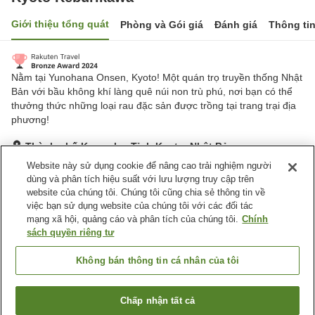
Giới thiệu tổng quát
Phòng và Gói giá
Đánh giá
Thông ti
Nằm tại Yunohana Onsen, Kyoto! Một quán trọ truyền thống Nhật
Bản với bầu không khí làng quê núi non trù phú, nơi bạn có thể
thưởng thức những loại rau đặc sản được trồng tại trang trại địa
phương!
Thành phố Kameoka, Tỉnh Kyoto, Nhật Bản
Hiển thị trên bản đồ
Website này sử dụng cookie để nâng cao trải nghiệm người
dùng và phân tích hiệu suất với lưu lượng truy cập trên
Tuyệt vời
Đánh giá:
613
lượt
4.4
website của chúng tôi. Chúng tôi cũng chia sẻ thông tin về
việc bạn sử dụng website của chúng tôi với các đối tác
mạng xã hội, quảng cáo và phân tích của chúng tôi.
Chính
Tiện nghi chỗ nghỉ
sách quyền riêng tư
Bãi đỗ xe
Nhà hàng
Cafe
Máy bán hàng tự động
Không bán thông tin cá nhân của tôi
Trang chủ
Nhật Bản
Tỉnh Kyoto
Thành phố Kameoka
Chấp nhận tất cả
Tìm phòng trống
Kyoto Keburikawa