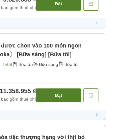
Đặt
 bao gồm thuế phí
ệm được chọn vào 100 món ngon
oka〕 [Bữa sáng] [Bữa tối]
6 Th08
Bữa ăn
Bữa sáng
Bữa tối
11.358.955 ₫
Đặt
 bao gồm thuế phí
óa tiệc thượng hạng với thịt bò