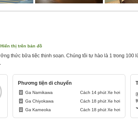
Hiển thị trên bản đồ
ởng thức bữa tiệc thịnh soạn. Chúng tôi tự hào là 1 trong 10
.
Phương tiện di chuyển
T
Ga Namikawa
Cách
14
phút
Xe hơi
Ga Chiyokawa
Cách
18
phút
Xe hơi
Ga Kameoka
Cách
18
phút
Xe hơi