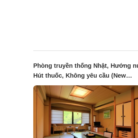
Phòng truyền thống Nhật, Hướng nú
Hút thuốc, Không yêu cầu (New
Building: Second Wing Japanese-
style Room (12 tatami mats, with
bath and toilet, accommodates 2 to
people))