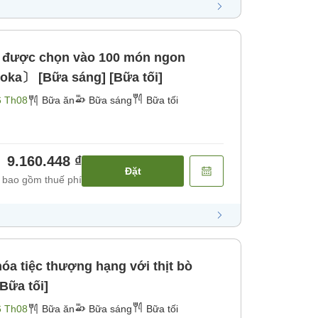
ệm được chọn vào 100 món ngon
oka〕 [Bữa sáng] [Bữa tối]
6 Th08
Bữa ăn
Bữa sáng
Bữa tối
9.160.448 ₫
Đặt
 bao gồm thuế phí
óa tiệc thượng hạng với thịt bò
Bữa tối]
6 Th08
Bữa ăn
Bữa sáng
Bữa tối