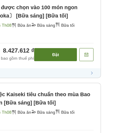
ệm được chọn vào 100 món ngon
oka〕 [Bữa sáng] [Bữa tối]
6 Th08
Bữa ăn
Bữa sáng
Bữa tối
8.427.612 ₫
Đặt
 bao gồm thuế phí
Kaiseki tiêu chuẩn theo mùa Bao
 [Bữa sáng] [Bữa tối]
6 Th08
Bữa ăn
Bữa sáng
Bữa tối