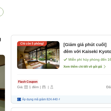
g
Chỉ còn
5
phòng!
[Giảm giá phút cuối]
đêm với Kaiseki Kyoto
th
tối]
Miễn phí hủy phòng đến
1
Xem thêm chi tiết về gói giá
Flash Coupon
Giá:
1
đêm
|
|
Đã
Áp dụng mã
giảm
824.440 ₫