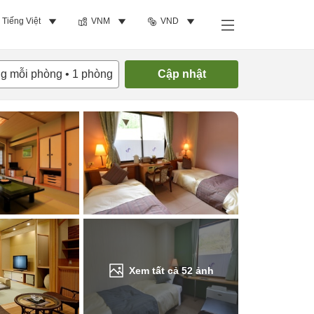
Tiếng Việt
VNM
VND
Tìm phòng trống
ng mỗi phòng
•
1
phòng
Cập nhật
Xem tất cả
52
ảnh