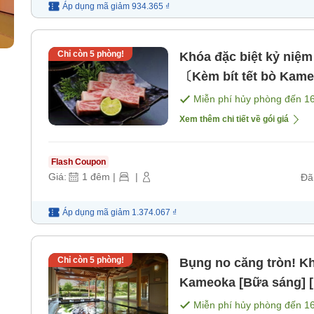
Áp dụng mã
giảm
934.365 ₫
Chỉ còn
5
phòng!
Khóa đặc biệt kỷ ni
〔Kèm bít tết bò Kame
Miễn phí hủy phòng đến
1
Xem thêm chi tiết về gói giá
Flash Coupon
Giá:
1
đêm
|
|
Đã
Áp dụng mã
giảm
1.374.067 ₫
Chỉ còn
5
phòng!
Bụng no căng tròn! Kh
Kameoka [Bữa sáng] [
Miễn phí hủy phòng đến
1