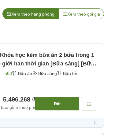
Xem theo hạng phòng
Xem theo gói giá
 Khóa học kèm bữa ăn 2 bữa trong 1
 giới hạn thời gian [Bữa sáng] [Bữa
6 Th08
Bữa ăn
Bữa sáng
Bữa tối
5.496.268 ₫
Đặt
 bao gồm thuế phí