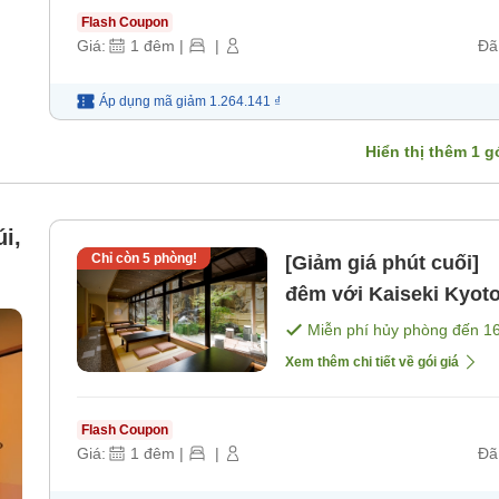
Flash Coupon
Giá:
1
đêm
|
|
Đã
Áp dụng mã
giảm
1.264.141 ₫
Hiển thị thêm
1
gó
i,
Chỉ còn
5
phòng!
[Giảm giá phút cuối]
đêm với Kaiseki Kyoto
tối]
Miễn phí hủy phòng đến
1
Xem thêm chi tiết về gói giá
 6
Flash Coupon
Giá:
1
đêm
|
|
Đã