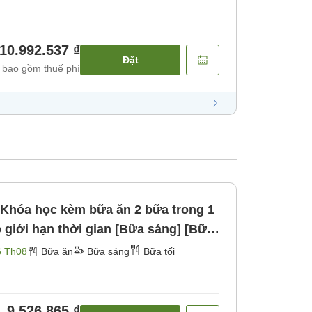
10.992.537 ₫
Đặt
 bao gồm thuế phí
 Khóa học kèm bữa ăn 2 bữa trong 1
 giới hạn thời gian [Bữa sáng] [Bữa
6 Th08
Bữa ăn
Bữa sáng
Bữa tối
9.526.865 ₫