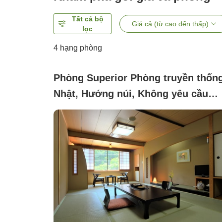
Tất cả bộ
Giá cả (từ cao đến thấp)
lọc
4
hạng phòng
Phòng Superior Phòng truyền thốn
Nhật, Hướng núi, Không yêu cầu
(Japanese-style 10 tatami room (wi
bath) or Japanese-style 12 tatami
room (without bath))