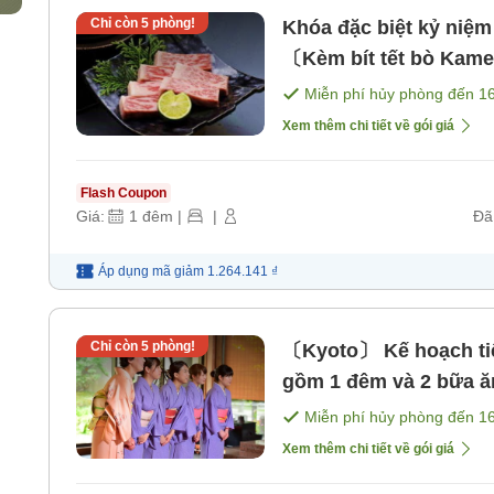
Chỉ còn
5
phòng!
Khóa đặc biệt kỷ ni
〔Kèm bít tết bò Kame
Miễn phí hủy phòng đến
1
Xem thêm chi tiết về gói giá
Flash Coupon
Giá:
1
đêm
|
|
Đã
Áp dụng mã
giảm
1.264.141 ₫
Chỉ còn
5
phòng!
〔Kyoto〕 Kế hoạch tiệc 
gồm 1 đêm và 2 bữa ăn
Miễn phí hủy phòng đến
1
Xem thêm chi tiết về gói giá