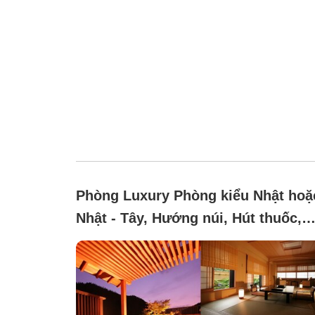
Phòng Luxury Phòng kiểu Nhật hoặ
Nhật - Tây, Hướng núi, Hút thuốc,
Không yêu cầu (With a Shigaraki-ya
ceramic bath with hot spring water
(photo is an example))