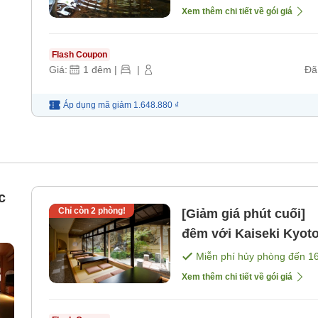
Xem thêm chi tiết về gói giá
Flash Coupon
Giá:
1
đêm
|
|
Đã
Áp dụng mã
giảm
1.648.880 ₫
c
Chỉ còn
2
phòng!
[Giảm giá phút cuối]
đêm với Kaiseki Kyoto
ki
tối]
Miễn phí hủy phòng đến
1
Xem thêm chi tiết về gói giá