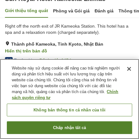
Giới thiệu tổng quát
Phòng và Gói giá
Đánh giá
Thông ti
Right off the north exit of JR Kameoka Station. This hotel has a
spa and a relaxation room (charged separately).
Thành phố Kameoka, Tỉnh Kyoto, Nhật Bản
Hiển thị trên bản đồ
Tuyệt vời
Đánh giá:
645
lượt
4.4
Website này sử dụng cookie để nâng cao trải nghiệm người
dùng và phân tích hiệu suất với lưu lượng truy cập trên
Tiện nghi chỗ nghỉ
website của chúng tôi. Chúng tôi cũng chia sẻ thông tin về
việc bạn sử dụng website của chúng tôi với các đối tác
Bãi đỗ xe
Giao Hàng Tận Nhà
mạng xã hội, quảng cáo và phân tích của chúng tôi.
Chính
sách quyền riêng tư
Trang chủ
Nhật Bản
Tỉnh Kyoto
Thành phố Kameoka
Sun Royal Hotel Kameoka-Ekimae
Không bán thông tin cá nhân của tôi
Chấp nhận tất cả
Tìm phòng trống