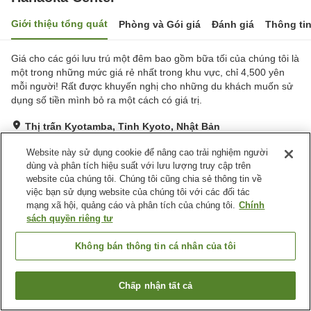
Giới thiệu tổng quát
Phòng và Gói giá
Đánh giá
Thông ti
Giá cho các gói lưu trú một đêm bao gồm bữa tối của chúng tôi là
một trong những mức giá rẻ nhất trong khu vực, chỉ 4,500 yên
mỗi người! Rất được khuyến nghị cho những du khách muốn sử
dụng số tiền mình bỏ ra một cách có giá trị.
Thị trấn Kyotamba, Tỉnh Kyoto, Nhật Bản
Hiển thị trên bản đồ
Website này sử dụng cookie để nâng cao trải nghiệm người
Đánh giá:
40
lượt
3.2
dùng và phân tích hiệu suất với lưu lượng truy cập trên
website của chúng tôi. Chúng tôi cũng chia sẻ thông tin về
việc bạn sử dụng website của chúng tôi với các đối tác
Tiện nghi chỗ nghỉ
mạng xã hội, quảng cáo và phân tích của chúng tôi.
Chính
sách quyền riêng tư
Bãi đỗ xe
Máy bán hàng tự động
Sảnh tiệc
Nhà Tắm Công Cộng
Không bán thông tin cá nhân của tôi
Trang chủ
Nhật Bản
Tỉnh Kyoto
Thị trấn Kyotamba
Chấp nhận tất cả
Hanaoka Center
Tìm phòng trống