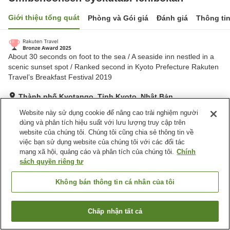
Giới thiệu tổng quát
Phòng và Gói giá
Đánh giá
Thông ti
About 30 seconds on foot to the sea / A seaside inn nestled in a
scenic sunset spot / Ranked second in Kyoto Prefecture Rakuten
Travel’s Breakfast Festival 2019
Thành phố Kyotango, Tỉnh Kyoto, Nhật Bản
Hiển thị trên bản đồ
Website này sử dụng cookie để nâng cao trải nghiệm người
dùng và phân tích hiệu suất với lưu lượng truy cập trên
Tuyệt vời
Đánh giá:
617
lượt
4.4
website của chúng tôi. Chúng tôi cũng chia sẻ thông tin về
việc bạn sử dụng website của chúng tôi với các đối tác
mạng xã hội, quảng cáo và phân tích của chúng tôi.
Chính
Tiện nghi chỗ nghỉ
sách quyền riêng tư
Bãi đỗ xe
Spa / Salon
Cafe
Cửa hàng
Không bán thông tin cá nhân của tôi
Trang chủ
Nhật Bản
Tỉnh Kyoto
Thành phố Kyotango
Chấp nhận tất cả
Tìm phòng trống
Umibenoonsen syokutabi Ichibokan