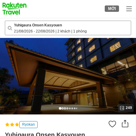
to
MỚI
top
page
Yuhigaura Onsen Kasyouen
21/08/2026
-
22/08/2026
|
2 khách
|
1 phòng
249
Ryokan
Yuhigaura Onsen Kasyouen