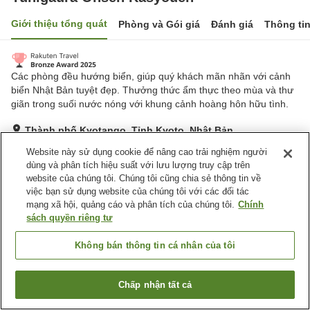
Giới thiệu tổng quát
Phòng và Gói giá
Đánh giá
Thông ti
Các phòng đều hướng biển, giúp quý khách mãn nhãn với cảnh
biển Nhật Bản tuyệt đẹp. Thưởng thức ẩm thực theo mùa và thư
giãn trong suối nước nóng với khung cảnh hoàng hôn hữu tình.
Thành phố Kyotango, Tỉnh Kyoto, Nhật Bản
Hiển thị trên bản đồ
Website này sử dụng cookie để nâng cao trải nghiệm người
dùng và phân tích hiệu suất với lưu lượng truy cập trên
Tuyệt vời
Đánh giá:
513
lượt
4.3
website của chúng tôi. Chúng tôi cũng chia sẻ thông tin về
việc bạn sử dụng website của chúng tôi với các đối tác
mạng xã hội, quảng cáo và phân tích của chúng tôi.
Chính
Tiện nghi chỗ nghỉ
sách quyền riêng tư
Wi-Fi
Xông hơi
Spa / Salon
Cafe
Không bán thông tin cá nhân của tôi
Trang chủ
Nhật Bản
Tỉnh Kyoto
Thành phố Kyotango
Chấp nhận tất cả
Tìm phòng trống
Yuhigaura Onsen Kasyouen