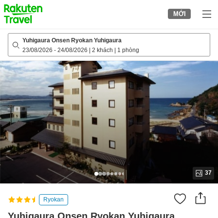
to
MỚI
top
page
Yuhigaura Onsen Ryokan Yuhigaura
23/08/2026
-
24/08/2026
|
2 khách
|
1 phòng
37
Ryokan
Yuhigaura Onsen Ryokan Yuhigaura