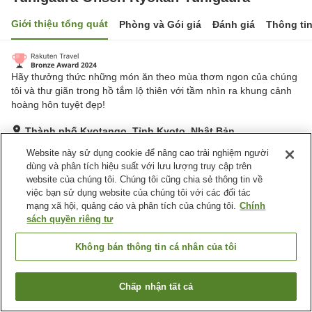
Giới thiệu tổng quát
Phòng và Gói giá
Đánh giá
Thông ti
Hãy thưởng thức những món ăn theo mùa thơm ngon của chúng
tôi và thư giãn trong hồ tắm lộ thiên với tầm nhìn ra khung cảnh
hoàng hôn tuyệt đẹp!
Thành phố Kyotango, Tỉnh Kyoto, Nhật Bản
Hiển thị trên bản đồ
Website này sử dụng cookie để nâng cao trải nghiệm người
dùng và phân tích hiệu suất với lưu lượng truy cập trên
Tuyệt vời
Đánh giá:
102
lượt
4.5
website của chúng tôi. Chúng tôi cũng chia sẻ thông tin về
việc bạn sử dụng website của chúng tôi với các đối tác
mạng xã hội, quảng cáo và phân tích của chúng tôi.
Chính
Tiện nghi chỗ nghỉ
sách quyền riêng tư
Wi-Fi
Suối nước nóng trong nhà
Cafe
Hoàn toàn không hút thuốc
Không bán thông tin cá nhân của tôi
Trang chủ
Nhật Bản
Tỉnh Kyoto
Thành phố Kyotango
Chấp nhận tất cả
Tìm phòng trống
Yuhigaura Onsen Ryokan Yuhigaura