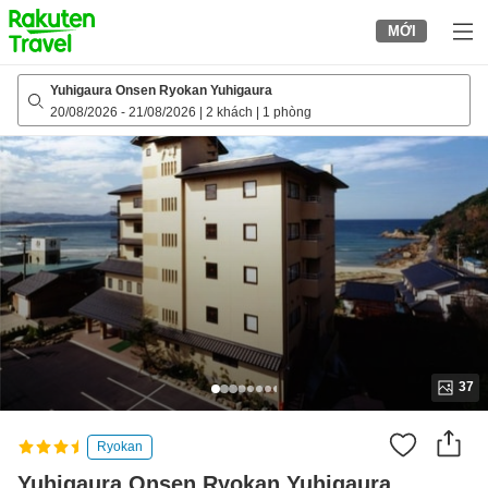
to
MỚI
top
page
Yuhigaura Onsen Ryokan Yuhigaura
20/08/2026
-
21/08/2026
|
2 khách
|
1 phòng
37
Ryokan
Yuhigaura Onsen Ryokan Yuhigaura