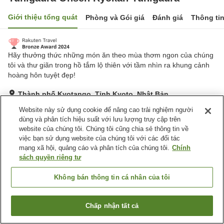
Giới thiệu tổng quát
Phòng và Gói giá
Đánh giá
Thông ti
Hãy thưởng thức những món ăn theo mùa thơm ngon của chúng
tôi và thư giãn trong hồ tắm lộ thiên với tầm nhìn ra khung cảnh
hoàng hôn tuyệt đẹp!
Thành phố Kyotango, Tỉnh Kyoto, Nhật Bản
Hiển thị trên bản đồ
Website này sử dụng cookie để nâng cao trải nghiệm người
dùng và phân tích hiệu suất với lưu lượng truy cập trên
Tuyệt vời
Đánh giá:
102
lượt
4.5
website của chúng tôi. Chúng tôi cũng chia sẻ thông tin về
việc bạn sử dụng website của chúng tôi với các đối tác
mạng xã hội, quảng cáo và phân tích của chúng tôi.
Chính
Tiện nghi chỗ nghỉ
sách quyền riêng tư
Wi-Fi
Suối nước nóng trong nhà
Cafe
Hoàn toàn không hút thuốc
Không bán thông tin cá nhân của tôi
Trang chủ
Nhật Bản
Tỉnh Kyoto
Thành phố Kyotango
Chấp nhận tất cả
Tìm phòng trống
Yuhigaura Onsen Ryokan Yuhigaura