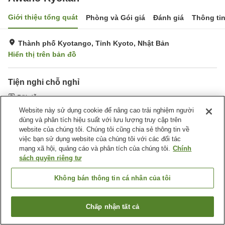
Giới thiệu tổng quát
Phòng và Gói giá
Đánh giá
Thông ti
Thành phố Kyotango, Tỉnh Kyoto, Nhật Bản
Hiển thị trên bản đồ
Tiện nghi chỗ nghỉ
Bãi đỗ xe
Website này sử dụng cookie để nâng cao trải nghiệm người
dùng và phân tích hiệu suất với lưu lượng truy cập trên
Trang chủ
Nhật Bản
Tỉnh Kyoto
Thành phố Kyotango
website của chúng tôi. Chúng tôi cũng chia sẻ thông tin về
Awano Ryokan
việc bạn sử dụng website của chúng tôi với các đối tác
mạng xã hội, quảng cáo và phân tích của chúng tôi.
Chính
sách quyền riêng tư
Không bán thông tin cá nhân của tôi
Chấp nhận tất cả
Tìm phòng trống