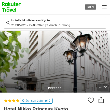
to
MỚI
top
page
Hotel Nikko Princess Kyoto
21/08/2026
-
22/08/2026
|
2 khách
|
1 phòng
22
Khách sạn thành phố
Hotel Nikko Princess Kyoto