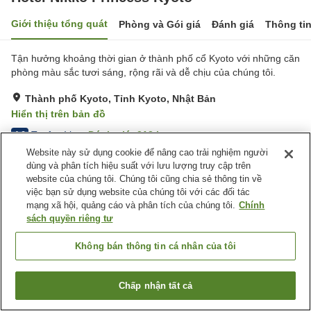
Giới thiệu tổng quát
Phòng và Gói giá
Đánh giá
Thông ti
Tận hưởng khoảng thời gian ở thành phố cổ Kyoto với những căn
phòng màu sắc tươi sáng, rộng rãi và dễ chịu của chúng tôi.
Thành phố Kyoto, Tỉnh Kyoto, Nhật Bản
Hiển thị trên bản đồ
Tuyệt vời
Đánh giá:
213
lượt
4.6
Website này sử dụng cookie để nâng cao trải nghiệm người
dùng và phân tích hiệu suất với lưu lượng truy cập trên
Tiện nghi chỗ nghỉ
website của chúng tôi. Chúng tôi cũng chia sẻ thông tin về
việc bạn sử dụng website của chúng tôi với các đối tác
Wi-Fi
Cách nhà ga 5 phút đi bộ
mạng xã hội, quảng cáo và phân tích của chúng tôi.
Chính
Bar
Khu hút thuốc riêng
sách quyền riêng tư
Trang chủ
Nhật Bản
Tỉnh Kyoto
Thành phố Kyoto
Không bán thông tin cá nhân của tôi
Hotel Nikko Princess Kyoto
Chấp nhận tất cả
Tìm phòng trống