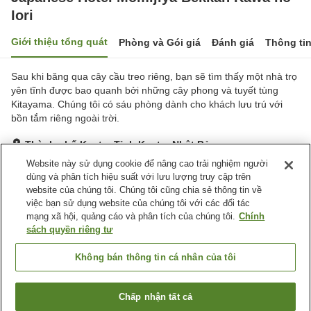
Iori
Giới thiệu tổng quát
Phòng và Gói giá
Đánh giá
Thông ti
Sau khi băng qua cây cầu treo riêng, bạn sẽ tìm thấy một nhà trọ
yên tĩnh được bao quanh bởi những cây phong và tuyết tùng
Kitayama. Chúng tôi có sáu phòng dành cho khách lưu trú với
bồn tắm riêng ngoài trời.
Thành phố Kyoto, Tỉnh Kyoto, Nhật Bản
Hiển thị trên bản đồ
Website này sử dụng cookie để nâng cao trải nghiệm người
dùng và phân tích hiệu suất với lưu lượng truy cập trên
Tuyệt vời
Đánh giá:
32
lượt
4.4
website của chúng tôi. Chúng tôi cũng chia sẻ thông tin về
việc bạn sử dụng website của chúng tôi với các đối tác
mạng xã hội, quảng cáo và phân tích của chúng tôi.
Chính
Tiện nghi chỗ nghỉ
sách quyền riêng tư
Bãi đỗ xe
Phòng ăn riêng
Nhà hàng Nhật
Bể tắm riêng, đặt trước
Không bán thông tin cá nhân của tôi
Trang chủ
Nhật Bản
Tỉnh Kyoto
Thành phố Kyoto
Chấp nhận tất cả
Tìm phòng trống
Japanese Hotel Momijiya Bekkan Kawa no Iori