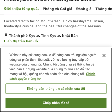
Giới thiệu tổng quát
Phòng và Gói giá
Đánh giá
Thông ti
Located directly facing Mount Arashi. Enjoy Arashiyama Onsen,
Kyoto-style cuisine, and the beautiful changes of the seasons.
Thành phố Kyoto, Tỉnh Kyoto, Nhật Bản
Hiển thị trên bản đồ
Tiện nghi chỗ nghỉ
Website này sử dụng cookie để nâng cao trải nghiệm người
dùng và phân tích hiệu suất với lưu lượng truy cập trên
Wi-Fi
Cách nhà ga 5 phút đi bộ
website của chúng tôi. Chúng tôi cũng chia sẻ thông tin về
Suối nước nóng trong nhà
Phòng ăn riêng
việc bạn sử dụng website của chúng tôi với các đối tác
mạng xã hội, quảng cáo và phân tích của chúng tôi.
Chính
sách quyền riêng tư
Trang chủ
Nhật Bản
Tỉnh Kyoto
Thành phố Kyoto
Arashiyama Onsen Arashiyama Benkei
Không bán thông tin cá nhân của tôi
Chấp nhận tất cả
Tìm phòng trống