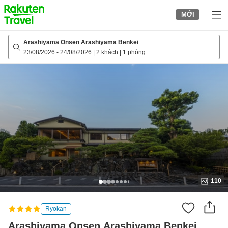
to
MỚI
top
page
Arashiyama Onsen Arashiyama Benkei
23/08/2026
-
24/08/2026
|
2 khách
|
1 phòng
110
Ryokan
Arashiyama Onsen Arashiyama Benkei