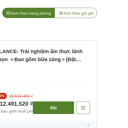
Xem theo hạng phòng
Xem theo gói giá
LANCE- Trải nghiệm ẩm thực lành
chọn ＜Bao gồm bữa sáng＞[Đặt
ng]
15.614.400 ₫
0
%
12.491.520 ₫
Đặt
 bao gồm thuế phí