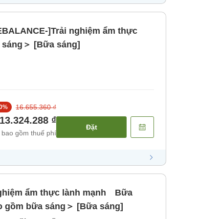
REBALANCE-]Trải nghiệm ẩm thực
 sáng＞ [Bữa sáng]
16.655.360 ₫
0
%
13.324.288 ₫
Đặt
 bao gồm thuế phí
ghiệm ẩm thực lành mạnh Bữa
 gồm bữa sáng＞ [Bữa sáng]