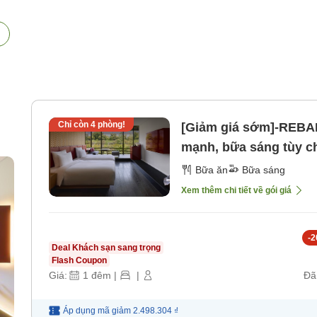
Chỉ còn
4
phòng!
[Giảm giá sớm]-REBA
mạnh, bữa sáng tùy 
trước 7 ngày] [Bữa sá
Bữa ăn
Bữa sáng
Xem thêm chi tiết về gói giá
-
2
Deal Khách sạn sang trọng
Flash Coupon
Giá:
1
đêm
|
|
Đã
Áp dụng mã
giảm
2.498.304 ₫