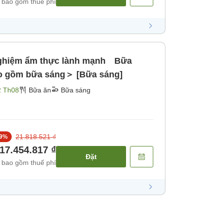
 bao gồm thuế phí
ghiệm ẩm thực lành mạnh Bữa
 gồm bữa sáng＞ [Bữa sáng]
2 Th08
Bữa ăn
Bữa sáng
21.818.521 ₫
9
%
17.454.817 ₫
Đặt
 bao gồm thuế phí