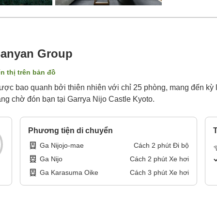
 Banyan Group
n thị trên bản đồ
ược bao quanh bởi thiên nhiên với chỉ 25 phòng, mang đến kỳ lưu
ng chờ đón bạn tại Garrya Nijo Castle Kyoto.
Phương tiện di chuyển
T
Ga Nijojo-mae
Cách
2
phút
Đi bộ
Ga Nijo
Cách
2
phút
Xe hơi
Ga Karasuma Oike
Cách
3
phút
Xe hơi