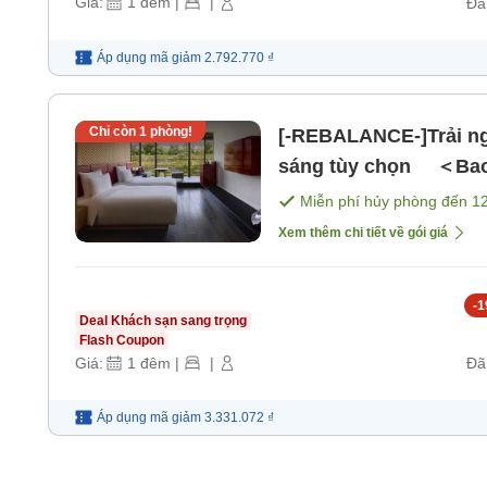
Giá:
1
đêm
|
|
Đã
Áp dụng mã
giảm
2.792.770 ₫
Chỉ còn
1
phòng!
[-REBALANCE-]Trải n
sáng tùy chọn ＜Bao
Miễn phí hủy phòng đến
1
Xem thêm chi tiết về gói giá
-
1
Deal Khách sạn sang trọng
Flash Coupon
Giá:
1
đêm
|
|
Đã
Áp dụng mã
giảm
3.331.072 ₫