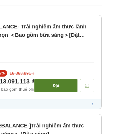
LANCE- Trải nghiệm ẩm thực lành
chọn ＜Bao gồm bữa sáng＞[Đặt
ng]
16.363.891 ₫
9
%
13.091.113 ₫
Đặt
 bao gồm thuế phí
REBALANCE-]Trải nghiệm ẩm thực
 sáng＞ [Bữa sáng]