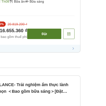
2 Th08
Bữa ăn
Bữa sáng
20.819.200 ₫
0
%
16.655.360 ₫
Đặt
 bao gồm thuế phí
LANCE- Trải nghiệm ẩm thực lành
chọn ＜Bao gồm bữa sáng＞[Đặt
ng]