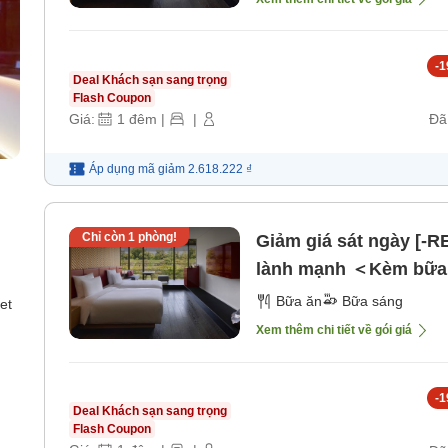
-
1
Deal Khách sạn sang trọng
Flash Coupon
Giá:
1
đêm
|
|
Đã
Áp dụng mã
giảm
2.618.222 ₫
Chỉ còn
1
phòng!
Giảm giá sát ngày [-
lành mạnh ＜Kèm bữa
Bữa ăn
Bữa sáng
et
Xem thêm chi tiết về gói giá
-
1
Deal Khách sạn sang trọng
Flash Coupon