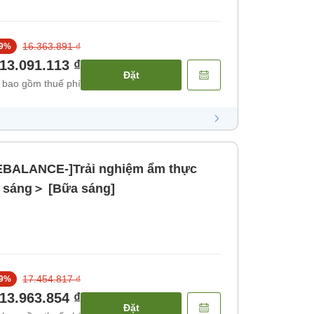
16.363.891 ₫
9
%
13.091.113 ₫
Đặt
 bao gồm thuế phí
REBALANCE-]Trải nghiệm ẩm thực
 sáng＞ [Bữa sáng]
17.454.817 ₫
9
%
13.963.854 ₫
Đặt