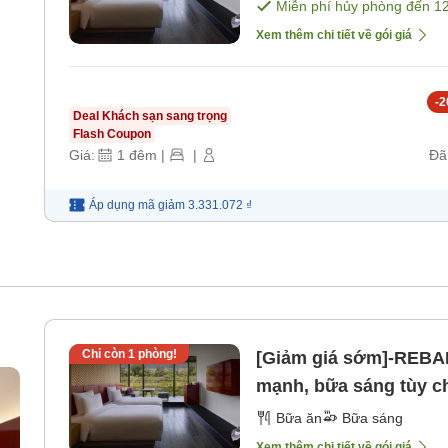
Miễn phí hủy phòng đến
1
Xem thêm chi tiết về gói giá
-
2
Deal Khách sạn sang trọng
Flash Coupon
Giá:
1
đêm
|
|
Đã
Áp dụng mã
giảm
3.331.072 ₫
Chỉ còn
1
phòng!
[Giảm giá sớm]-REBA
mạnh, bữa sáng tùy 
trước 7 ngày] [Bữa sá
Bữa ăn
Bữa sáng
Xem thêm chi tiết về gói giá