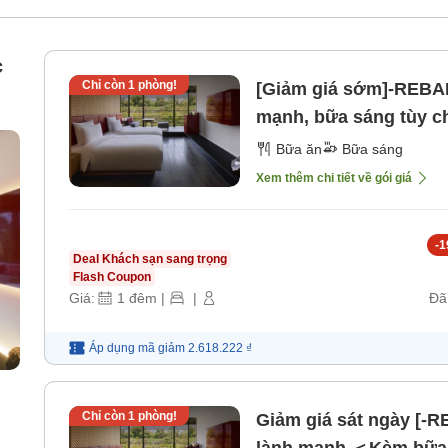
c
Chỉ còn
1
phòng!
[Giảm giá sớm]-REBA
mạnh, bữa sáng tùy 
trước 7 ngày] [Bữa sá
Bữa ăn
Bữa sáng
Xem thêm chi tiết về gói giá
-
1
Deal Khách sạn sang trọng
Flash Coupon
Giá:
1
đêm
|
|
Đã
Áp dụng mã
giảm
2.618.222 ₫
Chỉ còn
1
phòng!
Giảm giá sát ngày [-
lành mạnh ＜Kèm bữa