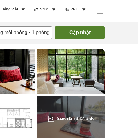
Tiếng Việt
VNM
VND
Tìm phòng trống
ng mỗi phòng
•
1
phòng
Cập nhật
Xem tất cả
68
ảnh