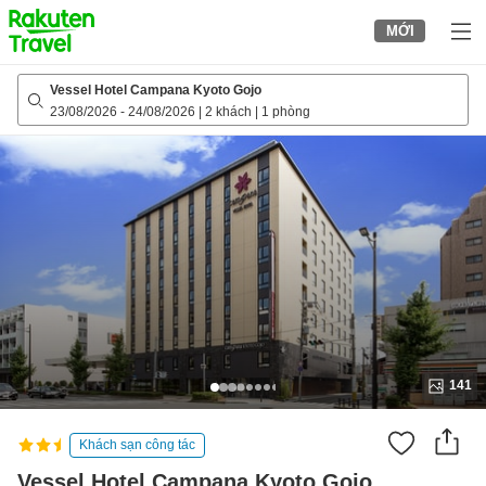
to
MỚI
top
page
Vessel Hotel Campana Kyoto Gojo
23/08/2026
-
24/08/2026
|
2 khách
|
1 phòng
141
Khách sạn công tác
Vessel Hotel Campana Kyoto Gojo