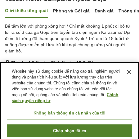
Giới thiệu tổng quát
Phòng và Gói giá
Đánh giá
Thông ti
Bể tắm lớn với phòng xông hơi / Chỉ mất khoảng 1 phút đi bộ từ
lối ra số 3 của ga Gojo trên tuyến tàu điện ngầm Karasuma/ Địa
điểm lí tưởng để tham quan quanh Kyoto/ Trẻ em từ 18 tuổi trở
xuống được miễn phí lưu trú khi ngủ chung giường với người
giám hộ.
Thành phố Kyoto, Tỉnh Kyoto, Nhật Bản
Hiển thị trên bản đồ
Website này sử dụng cookie để nâng cao trải nghiệm người
dùng và phân tích hiệu suất với lưu lượng truy cập trên
Tuyệt vời
Đánh giá:
713
lượt
4.5
website của chúng tôi. Chúng tôi cũng chia sẻ thông tin về
việc bạn sử dụng website của chúng tôi với các đối tác
mạng xã hội, quảng cáo và phân tích của chúng tôi.
Chính
Tiện nghi chỗ nghỉ
sách quyền riêng tư
Wi-Fi
Cách nhà ga 5 phút đi bộ
Xông hơi
Spa / Salon
Không bán thông tin cá nhân của tôi
Trang chủ
Nhật Bản
Tỉnh Kyoto
Thành phố Kyoto
Chấp nhận tất cả
Tìm phòng trống
Vessel Hotel Campana Kyoto Gojo