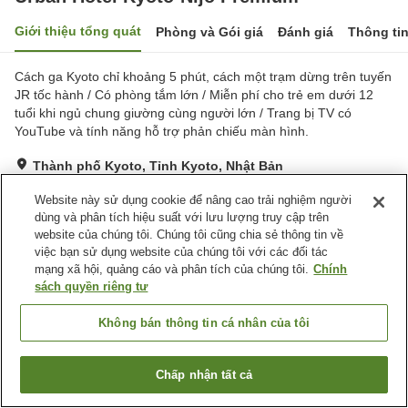
Giới thiệu tổng quát
Phòng và Gói giá
Đánh giá
Thông ti
Cách ga Kyoto chỉ khoảng 5 phút, cách một trạm dừng trên tuyến
JR tốc hành / Có phòng tắm lớn / Miễn phí cho trẻ em dưới 12
tuổi khi ngủ chung giường cùng người lớn / Trang bị TV có
YouTube và tính năng hỗ trợ phản chiếu màn hình.
Thành phố Kyoto, Tỉnh Kyoto, Nhật Bản
Hiển thị trên bản đồ
Website này sử dụng cookie để nâng cao trải nghiệm người
Tuyệt vời
Đánh giá:
242
lượt
4.3
dùng và phân tích hiệu suất với lưu lượng truy cập trên
website của chúng tôi. Chúng tôi cũng chia sẻ thông tin về
việc bạn sử dụng website của chúng tôi với các đối tác
Tiện nghi chỗ nghỉ
mạng xã hội, quảng cáo và phân tích của chúng tôi.
Chính
sách quyền riêng tư
Wi-Fi
Cách nhà ga 5 phút đi bộ
Xông hơi
Spa / Salon
Không bán thông tin cá nhân của tôi
Trang chủ
Nhật Bản
Tỉnh Kyoto
Thành phố Kyoto
Chấp nhận tất cả
Urban Hotel Kyoto-Nijo Premium
Tìm phòng trống