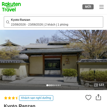
to
MỚI
top
page
Kyoto Ranzan
22/08/2026
-
23/08/2026
|
2 khách
|
1 phòng
123
Khách sạn nghỉ dưỡng
Kyoto Ranzan