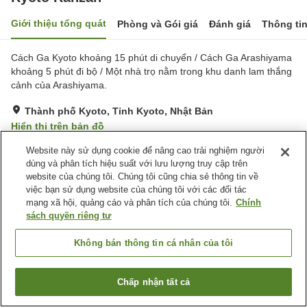
Giới thiệu tổng quát
Phòng và Gói giá
Đánh giá
Thông ti
Cách Ga Kyoto khoảng 15 phút di chuyển / Cách Ga Arashiyama
khoảng 5 phút đi bộ / Một nhà trọ nằm trong khu danh lam thắng
cảnh của Arashiyama.
Thành phố Kyoto, Tỉnh Kyoto, Nhật Bản
Hiển thị trên bản đồ
Rất tốt
Đánh giá:
276
lượt
4.2
Website này sử dụng cookie để nâng cao trải nghiệm người
dùng và phân tích hiệu suất với lưu lượng truy cập trên
website của chúng tôi. Chúng tôi cũng chia sẻ thông tin về
Tiện nghi chỗ nghỉ
việc bạn sử dụng website của chúng tôi với các đối tác
mạng xã hội, quảng cáo và phân tích của chúng tôi.
Chính
Bãi đỗ xe
Spa / Salon
sách quyền riêng tư
Nhà hàng
Máy bán hàng tự động
Không bán thông tin cá nhân của tôi
Trang chủ
Nhật Bản
Tỉnh Kyoto
Thành phố Kyoto
Kyoto Ranzan
Chấp nhận tất cả
Tìm phòng trống