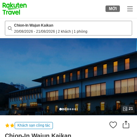
to
MỚI
top
page
Chion-In Wajun Kaikan
20/08/2026
-
21/08/2026
|
2 khách
|
1 phòng
21
Khách sạn công tác
Chion-In Wajun Kaikan