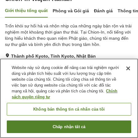
Giới thiệu tổng quát
Phòng và Gói giá
Đánh giá
Thông ti
Trốn khỏi sự hối hả và nhộn nhịp của những ngày bận rộn và trải
nghiệm một khoảng thời gian thư thái. Tại Chion-In, nổi tiếng với
lòng hiếu khách theo quan niệm Phật giáo, chúng tôi mang đến
sự thư giãn và bình yên đích thực trong tâm hồn.
Thành phố Kyoto, Tỉnh Kyoto, Nhật Bản
Hiển thị trên bản đồ
Website này sử dụng cookie để nâng cao trải nghiệm người
Xuất sắc
Đánh giá:
135
lượt
4.7
dùng và phân tích hiệu suất với lưu lượng truy cập trên
website của chúng tôi. Chúng tôi cũng chia sẻ thông tin về
việc bạn sử dụng website của chúng tôi với các đối tác
Tiện nghi chỗ nghỉ
mạng xã hội, quảng cáo và phân tích của chúng tôi.
Chính
sách quyền riêng tư
Bãi đỗ xe
Nhà hàng
Cafe
Máy bán hàng tự động
Không bán thông tin cá nhân của tôi
Trang chủ
Nhật Bản
Tỉnh Kyoto
Thành phố Kyoto
Chấp nhận tất cả
Chion-In Wajun Kaikan
Tìm phòng trống