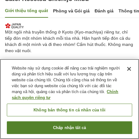
Giới thiệu tổng quát
Phòng và Gói giá
Đánh giá
Thông ti
Một ngôi nhà truyền thống ở Kyoto (Kyo-machiya) riêng tư, chỉ
tiếp đón một nhóm khách mỗi tòa nhà. Hân hạnh tiếp đón cả du
khách đi một mình và đi theo nhóm! Cấm hút thuốc. Không mang
theo vật nuôi.
Thành phố Kyoto, Tỉnh Kyoto, Nhật Bản
Website này sử dụng cookie để nâng cao trải nghiệm người
Hiển thị trên bản đồ
dùng và phân tích hiệu suất với lưu lượng truy cập trên
Tuyệt vời
Đánh giá:
18
lượt
4.6
website của chúng tôi. Chúng tôi cũng chia sẻ thông tin về
việc bạn sử dụng website của chúng tôi với các đối tác
mạng xã hội, quảng cáo và phân tích của chúng tôi.
Chính
Tiện nghi chỗ nghỉ
sách quyền riêng tư
Bãi đỗ xe
Không bán thông tin cá nhân của tôi
Trang chủ
Nhật Bản
Tỉnh Kyoto
Thành phố Kyoto
Satoi Kosetsu Shichijo Mibu
Chấp nhận tất cả
Tìm phòng trống