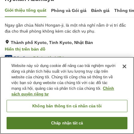
Giới thiệu tổng quát
Phòng và Gói giá
Đánh giá
Thông ti
Ngay gần chùa Nishi Hongan-ji, là một nhà nghỉ nằm ở vị trí đắc
địa cho thuê phòng không kèm các dịch vụ phụ.
Thành phố Kyoto, Tỉnh Kyoto, Nhật Bản
Hiển thị trên bản đồ
Rất tốt
Đánh giá:
147
lượt
4.1
Website này sử dụng cookie để nâng cao trải nghiệm người
dùng và phân tích hiệu suất với lưu lượng truy cập trên
Tiện nghi chỗ nghỉ
website của chúng tôi. Chúng tôi cũng chia sẻ thông tin về
việc bạn sử dụng website của chúng tôi với các đối tác
Máy bán hàng tự động
Phòng đa năng
mạng xã hội, quảng cáo và phân tích của chúng tôi.
Chính
Nhà Tắm Công Cộng
sách quyền riêng tư
Trang chủ
Nhật Bản
Tỉnh Kyoto
Thành phố Kyoto
Không bán thông tin cá nhân của tôi
Ryokan Azumaya
Chấp nhận tất cả
Tìm phòng trống