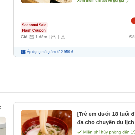
Xem thêm chi tiết về gói giá
-
Seasonal Sale
Flash Coupon
Giá:
1
đêm
|
|
Đã
Áp dụng mã
giảm
412.959 ₫
c
[Trẻ em dưới 18 tuổi 
đa cho chuyến du lịch gia đình Chỉ cung 
bao gồm bữa ăn]
Miễn phí hủy phòng đến
1