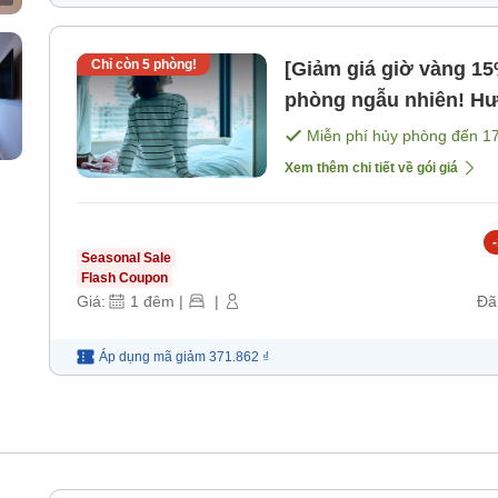
Chỉ còn
5
phòng!
[Giảm giá giờ vàng 
phòng ngẫu nhiên! Hư
phòng đôi. [Bữa sáng]
Miễn phí hủy phòng đến
1
Xem thêm chi tiết về gói giá
-
Seasonal Sale
Flash Coupon
Giá:
1
đêm
|
|
Đã
Áp dụng mã
giảm
371.862 ₫