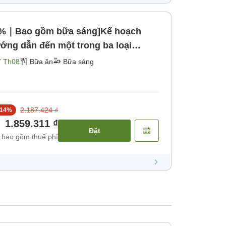
15%｜Bao gồm bữa sáng]Kế hoạch
ớng dẫn đến một trong ba loại
7 Th08
Bữa ăn
Bữa sáng
2.187.424 ₫
14
%
1.859.311 ₫
Đặt
 bao gồm thuế phí