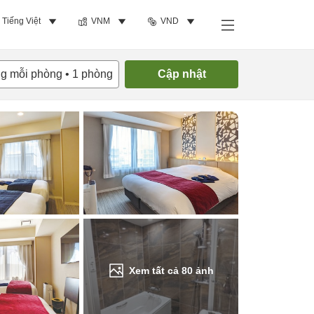
Tiếng Việt
VNM
VND
Tìm phòng trống
ng mỗi phòng
•
1
phòng
Cập nhật
Xem tất cả
80
ảnh