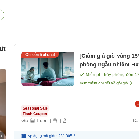
út
Chỉ còn
5
phòng!
[Giảm giá giờ vàng 
phòng ngẫu nhiên! Hư
phòng đôi. [Không ba
Miễn phí hủy phòng đến
1
Xem thêm chi tiết về gói giá
-
Seasonal Sale
Flash Coupon
Giá:
1
đêm
|
|
Đã
Áp dụng mã
giảm
231.005 ₫
3