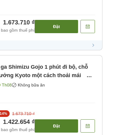
1.673.710 ₫
Đặt
 bao gồm thuế phí
ga Shimizu Gojo 1 phút đi bộ, chỗ
 hưởng Kyoto một cách thoải mái ＜
Không bao gồm bữa ăn]
9 Th08
Không bữa ăn
1.673.710 ₫
14
%
1.422.654 ₫
Đặt
 bao gồm thuế phí