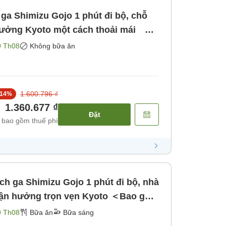
ga Shimizu Gojo 1 phút đi bộ, chỗ
 hưởng Kyoto một cách thoải mái ＜
Không bao gồm bữa ăn]
9 Th08
Không bữa ăn
1.600.796 ₫
14
%
1.360.677 ₫
Đặt
 bao gồm thuế phí
ách ga Shimizu Gojo 1 phút đi bộ, nhà
 tận hưởng trọn vẹn Kyoto ＜Bao gồm
]
9 Th08
Bữa ăn
Bữa sáng