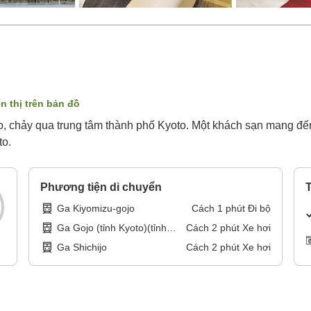
n thị trên bản đồ
 chảy qua trung tâm thành phố Kyoto. Một khách sạn mang đến
to.
Phương tiện di chuyển
T
Ga Kiyomizu-gojo
Cách
1
phút
Đi bộ
Ga Gojo (tỉnh Kyoto)(tỉnh
Cách
2
phút
Xe hơi
Kyoto)
Ga Shichijo
Cách
2
phút
Xe hơi