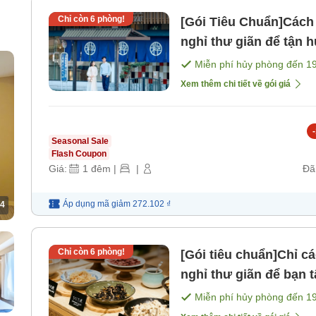
Chỉ còn
6
phòng!
[Gói Tiêu Chuẩn]Cách 
nghỉ thư giãn để tận
Không kèm bữa ăn＞ [
Miễn phí hủy phòng đến
1
Xem thêm chi tiết về gói giá
-
Seasonal Sale
Flash Coupon
Giá:
1
đêm
|
|
Đã
Áp dụng mã
giảm
272.102 ₫
4
Chỉ còn
6
phòng!
[Gói tiêu chuẩn]Chỉ c
nghỉ thư giãn để bạn
bữa sáng＞ [Bữa sáng
Miễn phí hủy phòng đến
1