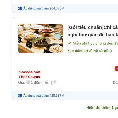
Áp dụng mã
giảm
284.530 ₫
[Gói tiêu chuẩn]Chỉ c
nghỉ thư giãn để bạn
bữa sáng＞ [Bữa sáng
Miễn phí hủy phòng đến
1
Xem thêm chi tiết về gói giá
-
Seasonal Sale
Flash Coupon
Giá:
1
đêm
|
|
Đã
Áp dụng mã
giảm
425.387 ₫
Hiển thị thêm
1
gó