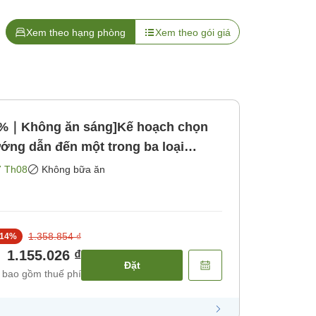
Xem theo hạng phòng
Xem theo gói giá
15%｜Không ăn sáng]Kế hoạch chọn
ớng dẫn đến một trong ba loại
o gồm bữa ăn]
7 Th08
Không bữa ăn
1.358.854 ₫
14
%
1.155.026 ₫
Đặt
 bao gồm thuế phí