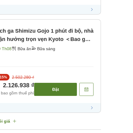
ách ga Shimizu Gojo 1 phút đi bộ, nhà
 tận hưởng trọn vẹn Kyoto ＜Bao gồm
]
9 Th08
Bữa ăn
Bữa sáng
2.502.280 ₫
15
%
2.126.938 ₫
Đặt
 bao gồm thuế phí
i giá