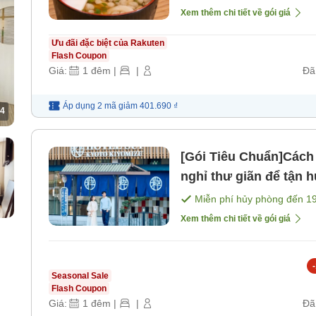
Xem thêm chi tiết về gói giá
Ưu đãi đặc biệt của Rakuten
Flash Coupon
Giá:
1
đêm
|
|
Đã
Áp dụng 2 mã
giảm
401.690 ₫
4
[Gói Tiêu Chuẩn]Cách 
nghỉ thư giãn để tận
Không kèm bữa ăn＞ [
Miễn phí hủy phòng đến
1
Xem thêm chi tiết về gói giá
-
Seasonal Sale
Flash Coupon
Giá:
1
đêm
|
|
Đã