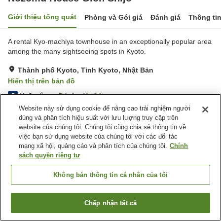
Giới thiệu tổng quát
Phòng và Gói giá
Đánh giá
Thông ti
A rental Kyo-machiya townhouse in an exceptionally popular area
among the many sightseeing spots in Kyoto.
Thành phố Kyoto, Tỉnh Kyoto, Nhật Bản
Hiển thị trên bản đồ
Xuất sắc
Đánh giá:
2
lượt
5
Website này sử dụng cookie để nâng cao trải nghiệm người
dùng và phân tích hiệu suất với lưu lượng truy cập trên
Tiện nghi chỗ nghỉ
website của chúng tôi. Chúng tôi cũng chia sẻ thông tin về
việc bạn sử dụng website của chúng tôi với các đối tác
Wi-Fi
Giặt ủi miễn phí
mạng xã hội, quảng cáo và phân tích của chúng tôi.
Chính
Bể tắm riêng, đặt trước
Nhà Tắm Lộ Thiên (Không
sách quyền riêng tư
Có Nước Nóng)
Không bán thông tin cá nhân của tôi
Trang chủ
Nhật Bản
Tỉnh Kyoto
Thành phố Kyoto
Nozomu House Gion Shijo
Chấp nhận tất cả
Tìm phòng trống