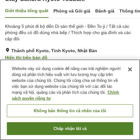
Giới thiệu tổng quát
Phòng và Gói giá
Đánh giá
Thông ti
Khoảng 5 phút đi bộ đến Di sản thế giới - Đền To-ji / Tất cả các
phòng đều có đồ dùng nhà bếp / Thích hợp cho gia đình và các
cặp đôi
Thành phố Kyoto, Tỉnh Kyoto, Nhật Bản
Hiển thị trên bản đồ
Xuất sắc
Đánh giá:
2
lượt
5
Website này sử dụng cookie để nâng cao trải nghiệm người
dùng và phân tích hiệu suất với lưu lượng truy cập trên
website của chúng tôi. Chúng tôi cũng chia sẻ thông tin về
Trang chủ
Nhật Bản
Tỉnh Kyoto
Thành phố Kyoto
việc bạn sử dụng website của chúng tôi với các đối tác
Stay Sakura Kyoto Tsubaki
mạng xã hội, quảng cáo và phân tích của chúng tôi.
Chính
sách quyền riêng tư
Không bán thông tin cá nhân của tôi
Chấp nhận tất cả
Tìm phòng trống