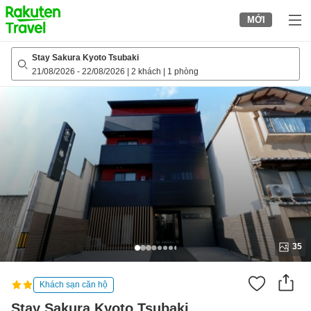
to
MỚI
top
page
Stay Sakura Kyoto Tsubaki
21/08/2026
-
22/08/2026
|
2 khách
|
1 phòng
35
Khách sạn căn hộ
Stay Sakura Kyoto Tsubaki