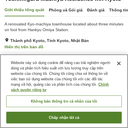
Giới thiệu tổng quát
Phòng và Gói giá
Đánh giá
Thông ti
A renovated Kyo-machiya townhouse located about three minutes
on foot from Hankyu Omiya Station.
Thành phố Kyoto, Tỉnh Kyoto, Nhật Bản
Hiển thị trên bản đồ
Website này sử dụng cookie để nâng cao trải nghiệm người
Trang chủ
Nhật Bản
Tỉnh Kyoto
Thành phố Kyoto
dùng và phân tích hiệu suất với lưu lượng truy cập trên
Yoshimigura Machiya Residence Inn Kyoto
website của chúng tôi. Chúng tôi cũng chia sẻ thông tin về
việc bạn sử dụng website của chúng tôi với các đối tác
mạng xã hội, quảng cáo và phân tích của chúng tôi.
Chính
sách quyền riêng tư
Không bán thông tin cá nhân của tôi
Chấp nhận tất cả
Tìm phòng trống