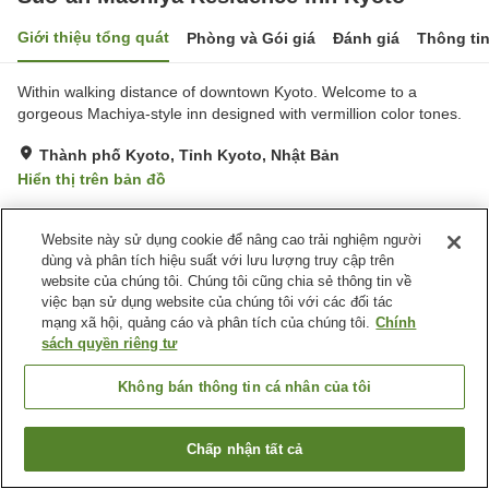
Giới thiệu tổng quát
Phòng và Gói giá
Đánh giá
Thông ti
Within walking distance of downtown Kyoto. Welcome to a
gorgeous Machiya-style inn designed with vermillion color tones.
Thành phố Kyoto, Tỉnh Kyoto, Nhật Bản
Hiển thị trên bản đồ
Website này sử dụng cookie để nâng cao trải nghiệm người
Trang chủ
Nhật Bản
Tỉnh Kyoto
Thành phố Kyoto
dùng và phân tích hiệu suất với lưu lượng truy cập trên
Suo-an Machiya Residence Inn Kyoto
website của chúng tôi. Chúng tôi cũng chia sẻ thông tin về
việc bạn sử dụng website của chúng tôi với các đối tác
mạng xã hội, quảng cáo và phân tích của chúng tôi.
Chính
sách quyền riêng tư
Không bán thông tin cá nhân của tôi
Chấp nhận tất cả
Tìm phòng trống