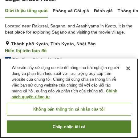
Giới thiệu tổng quát
Phòng và Gói giá
Đánh giá
Thông ti
Located near Rakusai, Sagano, and Arashiyama in Kyoto, it is the
best place for exploring Sagano and visiting the movie village.
Thành phố Kyoto, Tỉnh Kyoto, Nhật Bản
Hiển thị trên bản đồ
Rất tốt
Đánh giá:
27
lượt
4
Website này sử dụng cookie để nâng cao trải nghiệm người
dùng và phân tích hiệu suất với lưu lượng truy cập trên
Tiện nghi chỗ nghỉ
website của chúng tôi. Chúng tôi cũng chia sẻ thông tin về
việc bạn sử dụng website của chúng tôi với các đối tác
Xông hơi
Spa / Salon
mạng xã hội, quảng cáo và phân tích của chúng tôi.
Chính
Máy bán hàng tự động
Sảnh tiệc
sách quyền riêng tư
Trang chủ
Nhật Bản
Tỉnh Kyoto
Thành phố Kyoto
Không bán thông tin cá nhân của tôi
Saga Grace Hotel
Chấp nhận tất cả
Tìm phòng trống