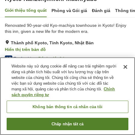
Giới thiệu tổng quát
Phòng và Gói giá
Đánh giá
Thông ti
Renovated 90-year-old Kyo-machiya townhouse in Kyoto! Enjoy
this inn, given a new life for the modern era.
Thành phố Kyoto, Tỉnh Kyoto, Nhật Bản
Hiển thị trên bản đồ
Tuyệt vời
Đánh giá:
2
lượt
4.5
Website này sử dụng cookie để nâng cao trải nghiệm người
dùng và phân tích hiệu suất với lưu lượng truy cập trên
Trang chủ
Nhật Bản
Tỉnh Kyoto
Thành phố Kyoto
website của chúng tôi. Chúng tôi cũng chia sẻ thông tin về
Kyoto Nanzenjimichi Machiyado
việc bạn sử dụng website của chúng tôi với các đối tác
mạng xã hội, quảng cáo và phân tích của chúng tôi.
Chính
sách quyền riêng tư
Không bán thông tin cá nhân của tôi
Chấp nhận tất cả
Tìm phòng trống