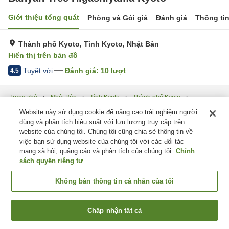
Giới thiệu tổng quát
Phòng và Gói giá
Đánh giá
Thông ti
Thành phố Kyoto, Tỉnh Kyoto, Nhật Bản
Hiển thị trên bản đồ
Tuyệt vời
Đánh giá:
10
lượt
4.5
Trang chủ
Nhật Bản
Tỉnh Kyoto
Thành phố Kyoto
Banyan Tree Higashiyama Kyoto
Website này sử dụng cookie để nâng cao trải nghiệm người
dùng và phân tích hiệu suất với lưu lượng truy cập trên
website của chúng tôi. Chúng tôi cũng chia sẻ thông tin về
việc bạn sử dụng website của chúng tôi với các đối tác
mạng xã hội, quảng cáo và phân tích của chúng tôi.
Chính
sách quyền riêng tư
Không bán thông tin cá nhân của tôi
Chấp nhận tất cả
Tìm phòng trống