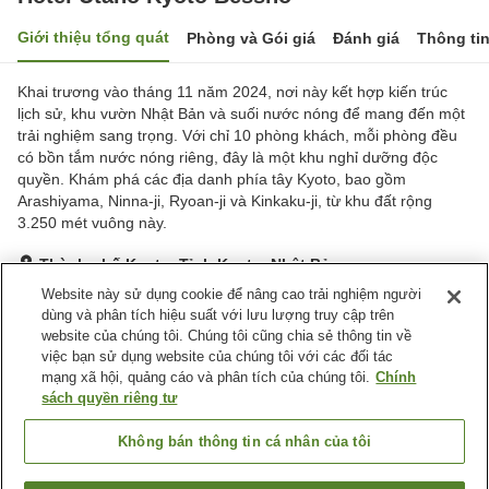
Giới thiệu tổng quát
Phòng và Gói giá
Đánh giá
Thông ti
Khai trương vào tháng 11 năm 2024, nơi này kết hợp kiến trúc
lịch sử, khu vườn Nhật Bản và suối nước nóng để mang đến một
trải nghiệm sang trọng. Với chỉ 10 phòng khách, mỗi phòng đều
có bồn tắm nước nóng riêng, đây là một khu nghỉ dưỡng độc
quyền. Khám phá các địa danh phía tây Kyoto, bao gồm
Arashiyama, Ninna-ji, Ryoan-ji và Kinkaku-ji, từ khu đất rộng
3.250 mét vuông này.
Thành phố Kyoto, Tỉnh Kyoto, Nhật Bản
Hiển thị trên bản đồ
Website này sử dụng cookie để nâng cao trải nghiệm người
dùng và phân tích hiệu suất với lưu lượng truy cập trên
Xuất sắc
Đánh giá:
24
lượt
4.9
website của chúng tôi. Chúng tôi cũng chia sẻ thông tin về
việc bạn sử dụng website của chúng tôi với các đối tác
mạng xã hội, quảng cáo và phân tích của chúng tôi.
Chính
Tiện nghi chỗ nghỉ
sách quyền riêng tư
Wi-Fi
Bãi đỗ xe
Suối nước nóng trong nhà
Nhà hàng
Không bán thông tin cá nhân của tôi