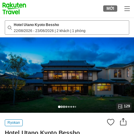
to
MỚI
top
page
Hotel Utano Kyoto Bessho
22/08/2026
-
23/08/2026
|
2 khách
|
1 phòng
129
Ryokan
Hotel Utano Kyoto Bessho