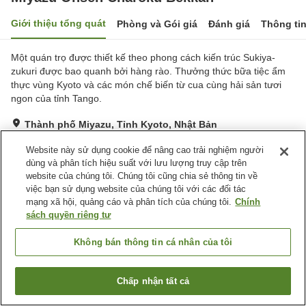
Giới thiệu tổng quát
Phòng và Gói giá
Đánh giá
Thông ti
Một quán trọ được thiết kế theo phong cách kiến ​​trúc Sukiya-
zukuri được bao quanh bởi hàng rào. Thưởng thức bữa tiệc ẩm
thực vùng Kyoto và các món chế biến từ cua cùng hải sản tươi
ngon của tỉnh Tango.
Thành phố Miyazu, Tỉnh Kyoto, Nhật Bản
Hiển thị trên bản đồ
Website này sử dụng cookie để nâng cao trải nghiệm người
Tuyệt vời
Đánh giá:
78
lượt
4.6
dùng và phân tích hiệu suất với lưu lượng truy cập trên
website của chúng tôi. Chúng tôi cũng chia sẻ thông tin về
việc bạn sử dụng website của chúng tôi với các đối tác
Tiện nghi chỗ nghỉ
mạng xã hội, quảng cáo và phân tích của chúng tôi.
Chính
sách quyền riêng tư
Nhà hàng
Phòng ăn riêng
Cửa hàng
Sảnh tiệc
Không bán thông tin cá nhân của tôi
Trang chủ
Nhật Bản
Tỉnh Kyoto
Thành phố Miyazu
Chấp nhận tất cả
Miyazu Onsen Charoku Bekkan
Tìm phòng trống