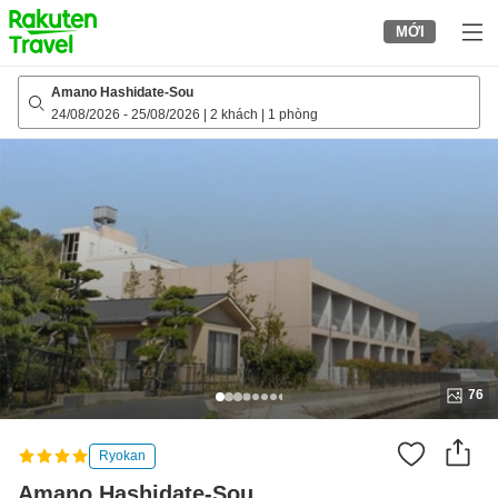
to
MỚI
top
page
Amano Hashidate-Sou
24/08/2026
-
25/08/2026
|
2 khách
|
1 phòng
76
Ryokan
Amano Hashidate-Sou