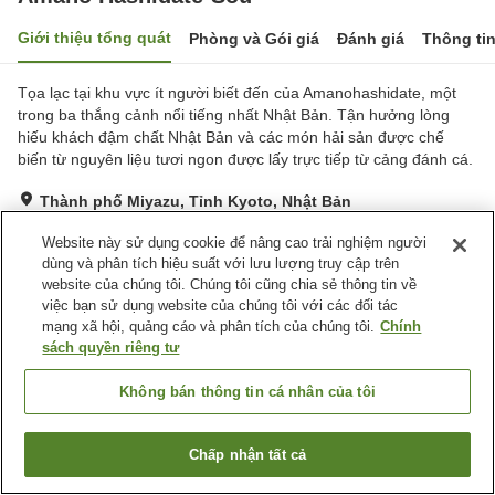
Giới thiệu tổng quát
Phòng và Gói giá
Đánh giá
Thông ti
Tọa lạc tại khu vực ít người biết đến của Amanohashidate, một
trong ba thắng cảnh nổi tiếng nhất Nhật Bản. Tận hưởng lòng
hiếu khách đậm chất Nhật Bản và các món hải sản được chế
biến từ nguyên liệu tươi ngon được lấy trực tiếp từ cảng đánh cá.
Thành phố Miyazu, Tỉnh Kyoto, Nhật Bản
Hiển thị trên bản đồ
Website này sử dụng cookie để nâng cao trải nghiệm người
Rất tốt
Đánh giá:
113
lượt
4.2
dùng và phân tích hiệu suất với lưu lượng truy cập trên
website của chúng tôi. Chúng tôi cũng chia sẻ thông tin về
việc bạn sử dụng website của chúng tôi với các đối tác
Tiện nghi chỗ nghỉ
mạng xã hội, quảng cáo và phân tích của chúng tôi.
Chính
sách quyền riêng tư
Bãi đỗ xe
Spa / Salon
Nhà hàng
Lounge
Không bán thông tin cá nhân của tôi
Trang chủ
Nhật Bản
Tỉnh Kyoto
Thành phố Miyazu
Chấp nhận tất cả
Amano Hashidate-Sou
Tìm phòng trống