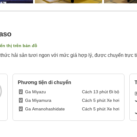
aso
ển thị trên bản đồ
hức hải sản tươi ngon với mức giá hợp lý, được chuyển trực t
Phương tiện di chuyển
T
Ga Miyazu
Cách
13
phút
Đi bộ
Ga Miyamura
Cách
5
phút
Xe hơi
Ga Amanohashidate
Cách
5
phút
Xe hơi