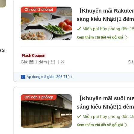
Chỉ còn
1
phòng!
【Khuyến mãi Rakuten 
sáng kiểu Nhật!(1 đê
Miễn phí hủy phòng đến
1
Xem thêm chi tiết về gói giá
 Có
Flash Coupon
Giá:
1
đêm
|
|
Đã
Áp dụng mã
giảm
396.719 ₫
Chỉ còn
1
phòng!
【Khuyến mãi suối nư
sáng kiểu Nhật!(1 đê
Miễn phí hủy phòng đến
1
Xem thêm chi tiết về gói giá