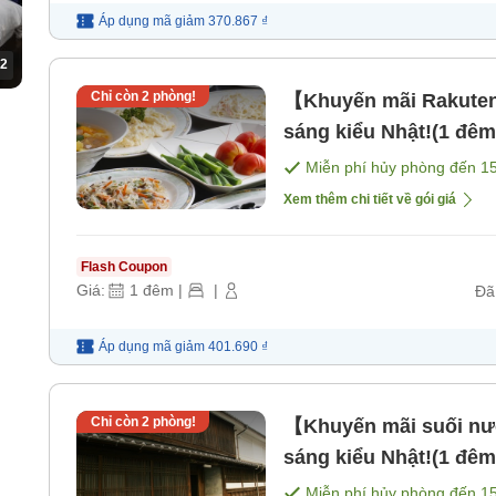
Áp dụng mã
giảm
370.867 ₫
2
Chỉ còn
2
phòng!
【Khuyến mãi Rakuten 
sáng kiểu Nhật!(1 đê
Miễn phí hủy phòng đến
1
Xem thêm chi tiết về gói giá
Flash Coupon
Giá:
1
đêm
|
|
Đã
Áp dụng mã
giảm
401.690 ₫
Chỉ còn
2
phòng!
【Khuyến mãi suối nư
sáng kiểu Nhật!(1 đê
Miễn phí hủy phòng đến
1