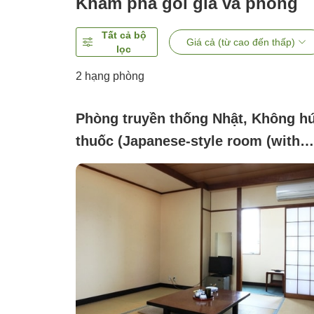
Khám phá gói giá và phòng
Tất cả bộ
Giá cả (từ cao đến thấp)
lọc
2
hạng phòng
Phòng truyền thống Nhật, Không hú
thuốc (Japanese-style room (with
toilet))