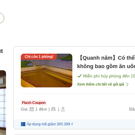
t
Chỉ còn
1
phòng!
【Quanh năm】Có thể n
không bao gồm ăn uố
Miễn phí hủy phòng đến
1
Xem thêm chi tiết về gói giá
Flash Coupon
Giá:
1
đêm
|
|
Đã
Áp dụng mã
giảm
365.399 ₫