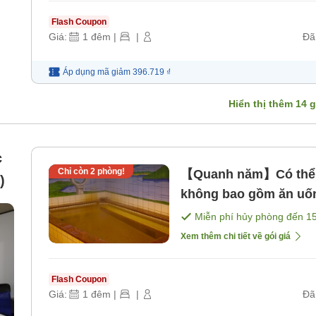
Flash Coupon
Giá:
1
đêm
|
|
Đã
Áp dụng mã
giảm
396.719 ₫
Hiển thị thêm
14
g
c
Chỉ còn
2
phòng!
【Quanh năm】Có thể n
)
không bao gồm ăn uố
Miễn phí hủy phòng đến
1
Xem thêm chi tiết về gói giá
Flash Coupon
Giá:
1
đêm
|
|
Đã