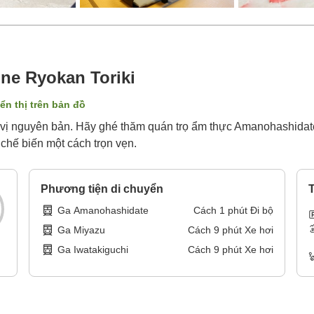
ne Ryokan Toriki
ển thị trên bản đồ
g vị nguyên bản. Hãy ghé thăm quán trọ ẩm thực Amanohashida
chế biến một cách trọn vẹn.
Phương tiện di chuyển
T
Ga Amanohashidate
Cách
1
phút
Đi bộ
Ga Miyazu
Cách
9
phút
Xe hơi
Ga Iwatakiguchi
Cách
9
phút
Xe hơi