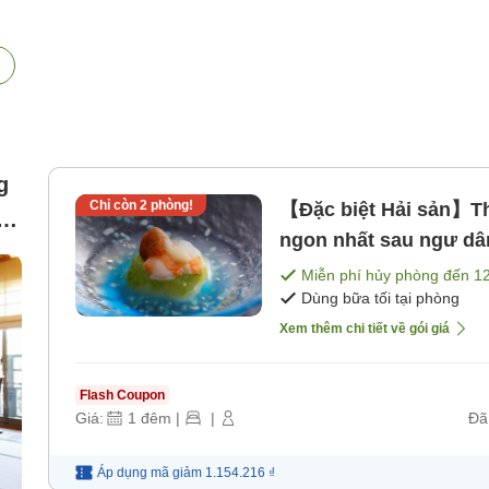
g
Chỉ còn
2
phòng!
【Đặc biệt Hải sản】Th
hu
ngon nhất sau ngư dâ
[Bữa tối]
Miễn phí hủy phòng đến
1
Dùng bữa tối tại phòng
Xem thêm chi tiết về gói giá
Flash Coupon
Giá:
1
đêm
|
|
Đã
Áp dụng mã
giảm
1.154.216 ₫