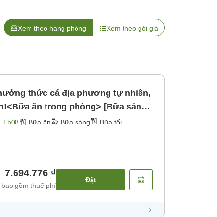
Xem theo hạng phòng
Xem theo gói giá
ưởng thức cá địa phương tự nhiên,
n!<Bữa ăn trong phòng> [Bữa sáng]
2 Th08
Bữa ăn
Bữa sáng
Bữa tối
7.694.776 ₫
Đặt
 bao gồm thuế phí