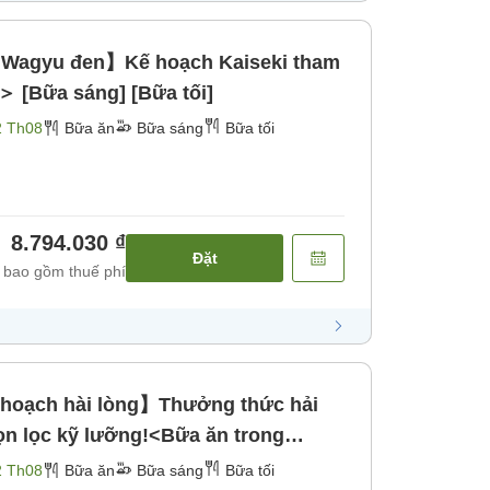
bò Wagyu đen】Kế hoạch Kaiseki tham
 [Bữa sáng] [Bữa tối]
2 Th08
Bữa ăn
Bữa sáng
Bữa tối
8.794.030 ₫
Đặt
 bao gồm thuế phí
 hoạch hài lòng】Thưởng thức hải
ọn lọc kỹ lưỡng!<Bữa ăn trong
a tối]
2 Th08
Bữa ăn
Bữa sáng
Bữa tối