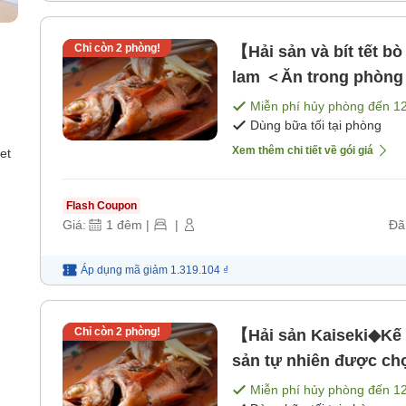
Chỉ còn
2
phòng!
【Hải sản và bít tết 
lam ＜Ăn trong phòng＞
Miễn phí hủy phòng đến
1
Dùng bữa tối tại phòng
Xem thêm chi tiết về gói giá
et
Flash Coupon
Giá:
1
đêm
|
|
Đã
Áp dụng mã
giảm
1.319.104 ₫
Chỉ còn
2
phòng!
【Hải sản Kaiseki◆Kế
sản tự nhiên được ch
phòng> [Bữa sáng] [Bữ
Miễn phí hủy phòng đến
1