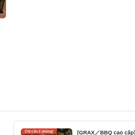
Chỉ còn
2
phòng!
[GRAX／BBQ cao cấp]