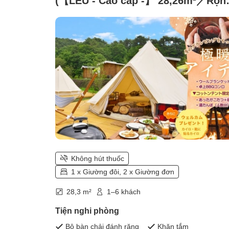
(【LỀU - Cao cấp -】 28,26m²／Rộn
rãi & Kèm bếp lửa)
Không hút thuốc
1 x Giường đôi, 2 x Giường đơn
28,3 m²
1–6 khách
Tiện nghi phòng
Bộ bàn chải đánh răng
Khăn tắm