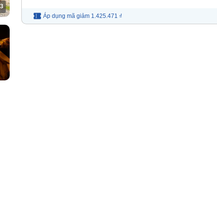
3
Áp dụng mã
giảm
1.425.471 ₫