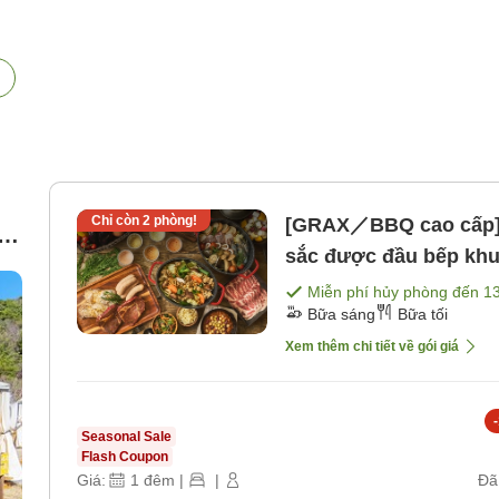
Chỉ còn
2
phòng!
[GRAX／BBQ cao cấp]
/
sắc được đầu bếp khu
nguyên nơi sao rơi <
Miễn phí hủy phòng đến
1
Bữa sáng
Bữa tối
[Bữa tối]
Xem thêm chi tiết về gói giá
-
Seasonal Sale
Flash Coupon
Giá:
1
đêm
|
|
Đã