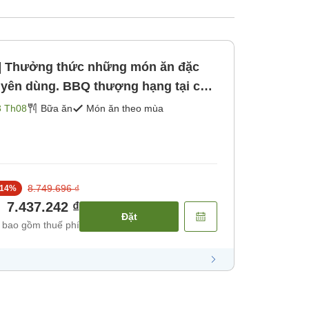
 Thưởng thức những món ăn đặc
yên dùng. BBQ thượng hạng tại cao
Phòng tắm lớn mở cửa> [Bữa sáng]
3 Th08
Bữa ăn
Món ăn theo mùa
8.749.696 ₫
14
%
7.437.242 ₫
Đặt
 bao gồm thuế phí