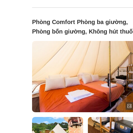
Phòng Comfort Phòng ba giường,
Phòng bốn giường, Không hút thuố
(【TENT-Comfort-】 19.6 mét vuôn
／Kèm bếp lửa trại riêng dành cho
tôi)