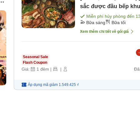
g
sắc được đầu bếp khu
nguyên nơi sao rơi <
Miễn phí hủy phòng đến
1
Bữa sáng
Bữa tối
[Bữa tối]
Xem thêm chi tiết về gói giá
-
Seasonal Sale
Flash Coupon
Giá:
1
đêm
|
|
Đã
Áp dụng mã
giảm
1.549.425 ₫