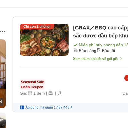
Chỉ còn
2
phòng!
[GRAX／BBQ cao cấp]
c
sắc được đầu bếp khu
g
nguyên nơi sao rơi <
Miễn phí hủy phòng đến
1
Bữa sáng
Bữa tối
[Bữa tối]
Xem thêm chi tiết về gói giá
-
Seasonal Sale
Flash Coupon
Giá:
1
đêm
|
|
Đã
4
Áp dụng mã
giảm
1.487.448 ₫