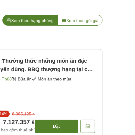
Xem theo hạng phòng
Xem theo gói giá
 Thưởng thức những món ăn đặc
yên dùng. BBQ thượng hạng tại cao
Phòng tắm lớn mở cửa> [Bữa sáng]
3 Th08
Bữa ăn
Món ăn theo mùa
8.385.125 ₫
14
%
7.127.357 ₫
Đặt
 bao gồm thuế phí