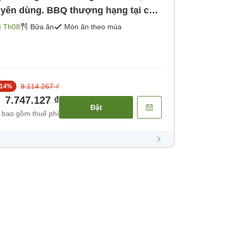
yên dùng. BBQ thượng hạng tại cao
Phòng tắm lớn mở cửa> [Bữa sáng]
3 Th08
Bữa ăn
Món ăn theo mùa
9.114.267 ₫
14
%
7.747.127 ₫
Đặt
 bao gồm thuế phí