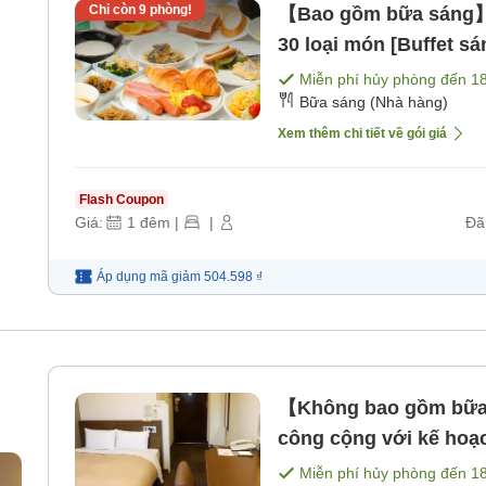
Chỉ còn
9
phòng!
【Bao gồm bữa sáng】K
30 loại món [Buffet sá
Miễn phí hủy phòng đến
1
Bữa sáng (Nhà hàng)
Xem thêm chi tiết về gói giá
Flash Coupon
Giá:
1
đêm
|
|
Đã
Áp dụng mã
giảm
504.598 ₫
【Không bao gồm bữa ă
công cộng với kế hoạ
bao gồm bữa ăn]
Miễn phí hủy phòng đến
1