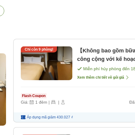
Chỉ còn
9
phòng!
【Không bao gồm bữa ă
công cộng với kế hoạ
bao gồm bữa ăn]
Miễn phí hủy phòng đến
1
Xem thêm chi tiết về gói giá
Flash Coupon
Giá:
1
đêm
|
|
Đã
Áp dụng mã
giảm
430.027 ₫