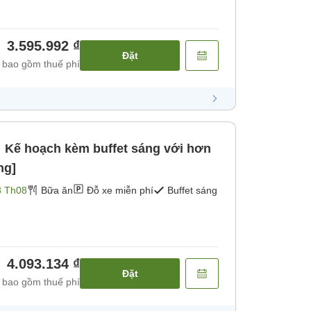
3.595.992 ₫
Đặt
 bao gồm thuế phí
ế hoạch kèm buffet sáng với hơn
ng]
8 Th08
Bữa ăn
Đỗ xe miễn phí
Buffet sáng
4.093.134 ₫
Đặt
 bao gồm thuế phí