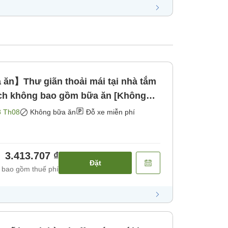
n】Thư giãn thoải mái tại nhà tắm
ch không bao gồm bữa ăn [Không
8 Th08
Không bữa ăn
Đỗ xe miễn phí
3.413.707 ₫
Đặt
 bao gồm thuế phí