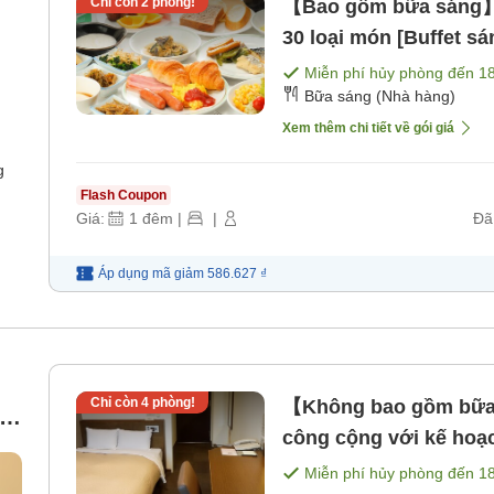
Chỉ còn
2
phòng!
【Bao gồm bữa sáng】K
30 loại món [Buffet sá
Miễn phí hủy phòng đến
1
Bữa sáng (Nhà hàng)
Xem thêm chi tiết về gói giá
g
Flash Coupon
Giá:
1
đêm
|
|
Đã
Áp dụng mã
giảm
586.627 ₫
Chỉ còn
4
phòng!
【Không bao gồm bữa ă
nh
công cộng với kế hoạ
bao gồm bữa ăn]
Miễn phí hủy phòng đến
1