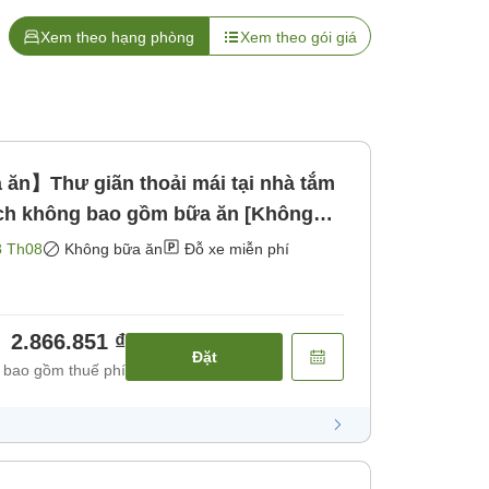
Xem theo hạng phòng
Xem theo gói giá
n】Thư giãn thoải mái tại nhà tắm
ch không bao gồm bữa ăn [Không
8 Th08
Không bữa ăn
Đỗ xe miễn phí
2.866.851 ₫
Đặt
 bao gồm thuế phí