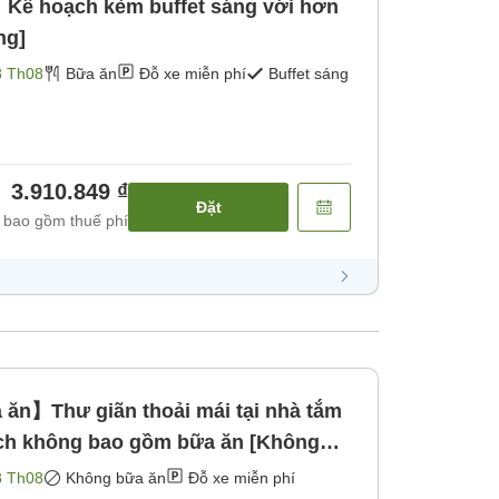
ế hoạch kèm buffet sáng với hơn
ng]
8 Th08
Bữa ăn
Đỗ xe miễn phí
Buffet sáng
3.910.849 ₫
Đặt
 bao gồm thuế phí
n】Thư giãn thoải mái tại nhà tắm
ch không bao gồm bữa ăn [Không
8 Th08
Không bữa ăn
Đỗ xe miễn phí