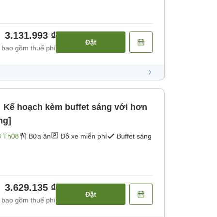
3.131.993 ₫
Đặt
 bao gồm thuế phí
ế hoạch kèm buffet sáng với hơn
ng]
8 Th08
Bữa ăn
Đỗ xe miễn phí
Buffet sáng
3.629.135 ₫
Đặt
 bao gồm thuế phí