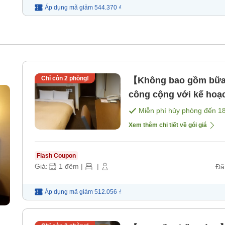
Áp dụng mã
giảm
544.370 ₫
Chỉ còn
2
phòng!
【Không bao gồm bữa ă
công cộng với kế hoạ
bao gồm bữa ăn]
Miễn phí hủy phòng đến
1
Xem thêm chi tiết về gói giá
Flash Coupon
Giá:
1
đêm
|
|
Đã
Áp dụng mã
giảm
512.056 ₫