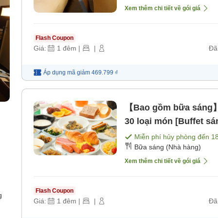
Xem thêm chi tiết về gói giá
Flash Coupon
Giá:
1
đêm
|
|
Đã
Áp dụng mã
giảm
469.799 ₫
【Bao gồm bữa sáng】K
30 loại món [Buffet sá
Miễn phí hủy phòng đến
1
Bữa sáng (Nhà hàng)
Xem thêm chi tiết về gói giá
Flash Coupon
g
Giá:
1
đêm
|
|
Đã