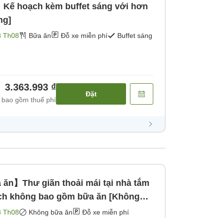
ế hoạch kèm buffet sáng với hơn
ng]
8 Th08
Bữa ăn
Đỗ xe miễn phí
Buffet sáng
3.363.993 ₫
Đặt
 bao gồm thuế phí
n】Thư giãn thoải mái tại nhà tắm
ch không bao gồm bữa ăn [Không
8 Th08
Không bữa ăn
Đỗ xe miễn phí