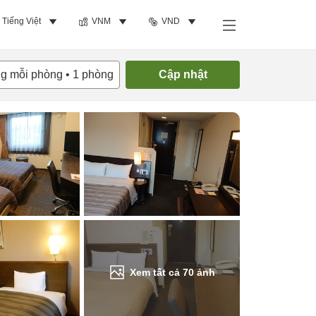
Tiếng Việt
VNM
VND
Tìm phòng trống
ng mỗi phòng
•
1
phòng
Cập nhật
Xem tất cả
70
ảnh