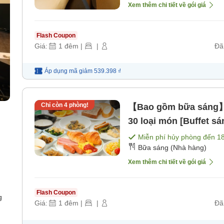
Xem thêm chi tiết về gói giá
Flash Coupon
Giá:
1
đêm
|
|
Đã
Áp dụng mã
giảm
539.398 ₫
Chỉ còn
4
phòng!
【Bao gồm bữa sáng】K
30 loại món [Buffet sá
Miễn phí hủy phòng đến
1
Bữa sáng (Nhà hàng)
Xem thêm chi tiết về gói giá
Flash Coupon
g
Giá:
1
đêm
|
|
Đã