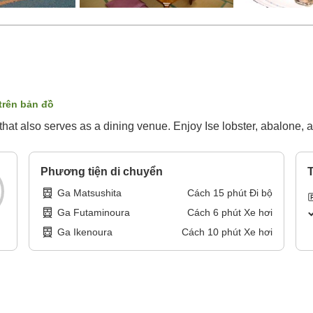
 trên bản đồ
at also serves as a dining venue. Enjoy Ise lobster, abalone, an
Phương tiện di chuyển
T
Ga Matsushita
Cách
15
phút
Đi bộ
Ga Futaminoura
Cách
6
phút
Xe hơi
Ga Ikenoura
Cách
10
phút
Xe hơi