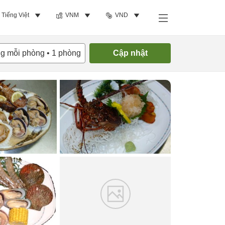
Tiếng Việt
VNM
VND
Tìm phòng trống
ng mỗi phòng
•
1
phòng
Cập nhật