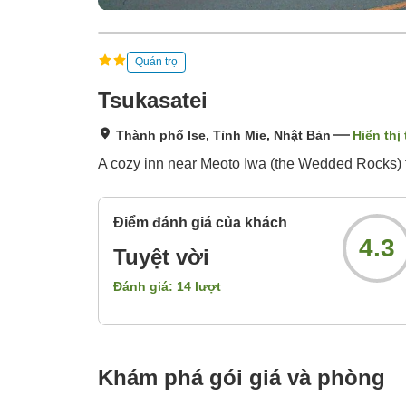
Quán trọ
Tsukasatei
Thành phố Ise, Tỉnh Mie, Nhật Bản
Hiển thị
A cozy inn near Meoto Iwa (the Wedded Rocks) th
Điểm đánh giá của khách
4.3
Tuyệt vời
Đánh giá:
14
lượt
Khám phá gói giá và phòng