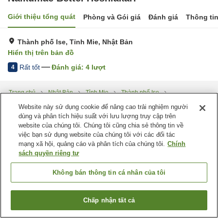
Giới thiệu tổng quát
Phòng và Gói giá
Đánh giá
Thông ti
Thành phố Ise, Tỉnh Mie, Nhật Bản
Hiển thị trên bản đồ
Rất tốt
Đánh giá:
4
lượt
4
Trang chủ
Nhật Bản
Tỉnh Mie
Thành phố Ise
Naikumae Bettei Hoshiakari
Website này sử dụng cookie để nâng cao trải nghiệm người
dùng và phân tích hiệu suất với lưu lượng truy cập trên
website của chúng tôi. Chúng tôi cũng chia sẻ thông tin về
việc bạn sử dụng website của chúng tôi với các đối tác
mạng xã hội, quảng cáo và phân tích của chúng tôi.
Chính
sách quyền riêng tư
Không bán thông tin cá nhân của tôi
Chấp nhận tất cả
Tìm phòng trống