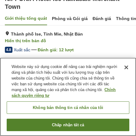
Town
Giới thiệu tổng quát
Phòng và Gói giá
Đánh giá
Thông ti
Thành phố Ise, Tỉnh Mie, Nhật Bản
Hiển thị trên bản đồ
Xuất sắc
Đánh giá:
12
lượt
4.8
Trang chủ
Nhật Bản
Tỉnh Mie
Thành phố Ise
Website này sử dụng cookie để nâng cao trải nghiệm người
NIPPONIA Hotel Ise Kawasaki Merchant Town
dùng và phân tích hiệu suất với lưu lượng truy cập trên
website của chúng tôi. Chúng tôi cũng chia sẻ thông tin về
việc bạn sử dụng website của chúng tôi với các đối tác
mạng xã hội, quảng cáo và phân tích của chúng tôi.
Chính
sách quyền riêng tư
Không bán thông tin cá nhân của tôi
Chấp nhận tất cả
Tìm phòng trống