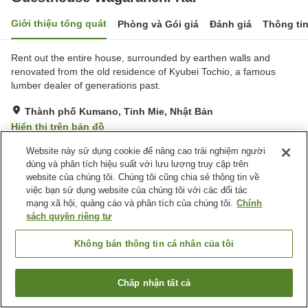
Giới thiệu tổng quát
Phòng và Gói giá
Đánh giá
Thông ti
Rent out the entire house, surrounded by earthen walls and
renovated from the old residence of Kyubei Tochio, a famous
lumber dealer of generations past.
Thành phố Kumano, Tỉnh Mie, Nhật Bản
Hiển thị trên bản đồ
Xuất sắc
Đánh giá:
1
lượt
5
Website này sử dụng cookie để nâng cao trải nghiệm người
dùng và phân tích hiệu suất với lưu lượng truy cập trên
website của chúng tôi. Chúng tôi cũng chia sẻ thông tin về
Tiện nghi chỗ nghỉ
việc bạn sử dụng website của chúng tôi với các đối tác
mạng xã hội, quảng cáo và phân tích của chúng tôi.
Chính
Bãi đỗ xe
BBQ
sách quyền riêng tư
Trang chủ
Nhật Bản
Tỉnh Mie
Thành phố Kumano
Không bán thông tin cá nhân của tôi
Guesthouse Wagaranchi Kai
Chấp nhận tất cả
Tìm phòng trống