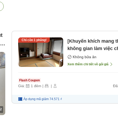
t
Chỉ còn
1
phòng!
[Khuyến khích mang th
(1
không gian làm việc chung p
tra nội dung trước kh
Không bữa ăn
Xem thêm chi tiết về gói giá
Flash Coupon
Giá:
1
đêm
|
|
Đã
Áp dụng mã
giảm
74.571 ₫
2