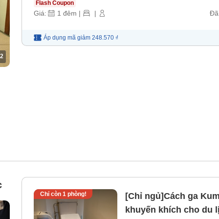
Flash Coupon
Giá:
1
đêm
|
|
Đã
Áp dụng mã
giảm
248.570 ₫
2
c
Chỉ còn
1
phòng!
[Chỉ ngủ]Cách ga Kuma
khuyến khích cho du lị