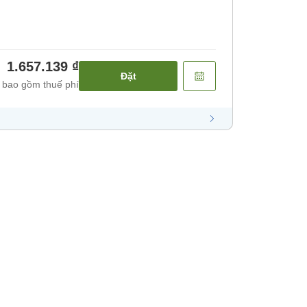
ăn]
1.657.139 ₫
Đặt
 bao gồm thuế phí