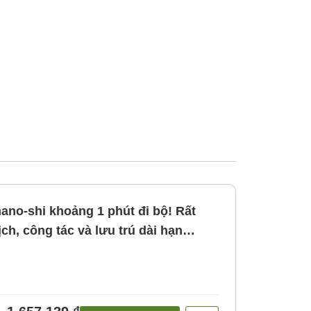
no-shi khoảng 1 phút đi bộ! Rất
ch, công tác và lưu trú dài hạn
ăn]