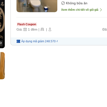
[Không bao gồm bữa 
Không bữa ăn
Xem thêm chi tiết về gói giá
Flash Coupon
Giá:
1
đêm
|
|
Đã
Áp dụng mã
giảm
248.570 ₫
3