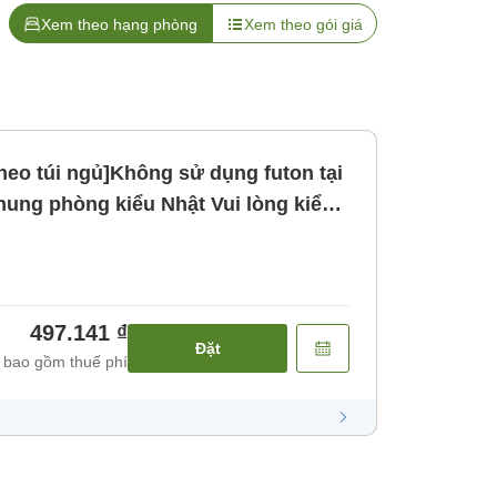
Xem theo hạng phòng
Xem theo gói giá
eo túi ngủ]Không sử dụng futon tại
hòng kiểu Nhật Vui lòng kiểm
i sử dụng. [Không bao gồm bữa ăn]
497.141 ₫
Đặt
 bao gồm thuế phí