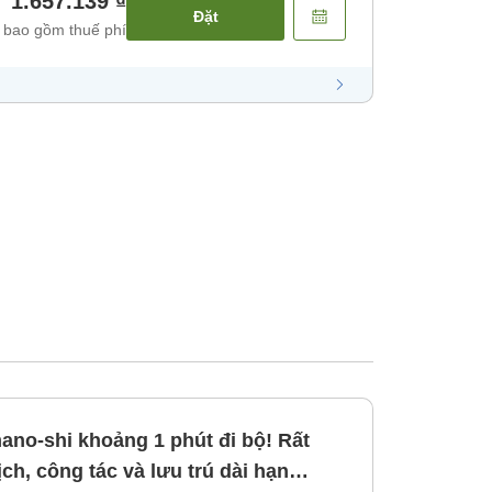
1.657.139 ₫
Đặt
 bao gồm thuế phí
no-shi khoảng 1 phút đi bộ! Rất
ch, công tác và lưu trú dài hạn