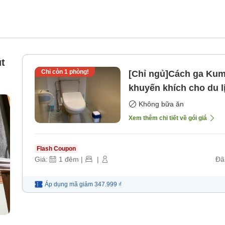
t
Chỉ còn
1
phòng!
[Chỉ ngủ]Cách ga Kuma
khuyến khích cho du lị
[Không bao gồm bữa 
Không bữa ăn
Xem thêm chi tiết về gói giá
Flash Coupon
Giá:
1
đêm
|
|
Đã
Áp dụng mã
giảm
347.999 ₫