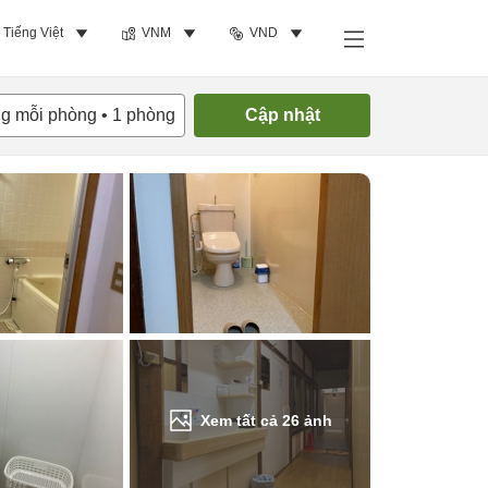
Tiếng Việt
VNM
VND
Tìm phòng trống
ng mỗi phòng
•
1
phòng
Cập nhật
Xem tất cả
26
ảnh