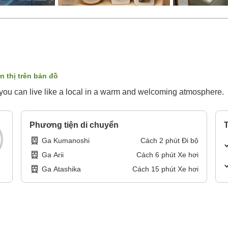
n thị trên bản đồ
ou can live like a local in a warm and welcoming atmosphere.
Phương tiện di chuyển
T
Ga Kumanoshi
Cách
2
phút
Đi bộ
Ga Arii
Cách
6
phút
Xe hơi
Ga Atashika
Cách
15
phút
Xe hơi