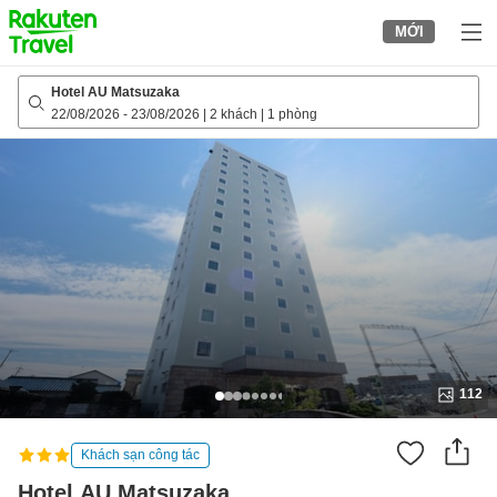
to
MỚI
top
page
Hotel AU Matsuzaka
22/08/2026
-
23/08/2026
|
2 khách
|
1 phòng
112
Khách sạn công tác
Hotel AU Matsuzaka