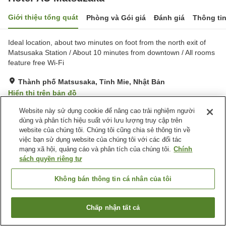
Giới thiệu tổng quát
Phòng và Gói giá
Đánh giá
Thông ti
Ideal location, about two minutes on foot from the north exit of
Matsusaka Station / About 10 minutes from downtown / All rooms
feature free Wi-Fi
Thành phố Matsusaka, Tỉnh Mie, Nhật Bản
Hiển thị trên bản đồ
Rất tốt
Đánh giá:
523
lượt
4.1
Website này sử dụng cookie để nâng cao trải nghiệm người
dùng và phân tích hiệu suất với lưu lượng truy cập trên
website của chúng tôi. Chúng tôi cũng chia sẻ thông tin về
Tiện nghi chỗ nghỉ
việc bạn sử dụng website của chúng tôi với các đối tác
mạng xã hội, quảng cáo và phân tích của chúng tôi.
Chính
Wi-Fi
Bãi đỗ xe
sách quyền riêng tư
Suối nước nóng trong nhà
Xông hơi
Không bán thông tin cá nhân của tôi
Trang chủ
Nhật Bản
Tỉnh Mie
Thành phố Matsusaka
Hotel AU Matsuzaka
Chấp nhận tất cả
Tìm phòng trống