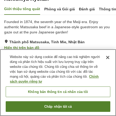
Giới thiệu tổng quát
Phòng và Gói giá
Đánh giá
Thông ti
Founded in 1874, the seventh year of the Meiji era. Enjoy
authentic Matsusaka beef in a Japanese-style guestroom as you
gaze out at the pure Japanese garden!
Thành phố Matsusaka, Tỉnh Mie, Nhật Bản
Hiển thị trên bản đồ
Rất tốt
Đánh giá:
7
lượt
4.2
Website này sử dụng cookie để nâng cao trải nghiệm người
dùng và phân tích hiệu suất với lưu lượng truy cập trên
website của chúng tôi. Chúng tôi cũng chia sẻ thông tin về
Tiện nghi chỗ nghỉ
việc bạn sử dụng website của chúng tôi với các đối tác
mạng xã hội, quảng cáo và phân tích của chúng tôi.
Chính
Bãi đỗ xe
Máy bán hàng tự động
sách quyền riêng tư
Trang chủ
Nhật Bản
Tỉnh Mie
Thành phố Matsusaka
Không bán thông tin cá nhân của tôi
Konishiya Ryokan
Chấp nhận tất cả
Tìm phòng trống