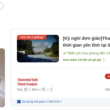
Chỉ còn
2
phòng!
[Kỳ nghỉ đơn giản]Th
thời gian yên tĩnh tại
bao gồm bữa ăn]
Miễn phí hủy phòng đến
1
Xem thêm chi tiết về gói giá
-
1
Seasonal Sale
Flash Coupon
Giá:
1
đêm
|
|
Đã
Áp dụng mã
giảm
1.940.510 ₫