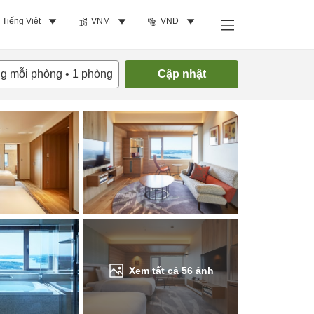
Tiếng Việt
VNM
VND
Tìm phòng trống
ng mỗi phòng
•
1
phòng
Cập nhật
Xem tất cả
56
ảnh