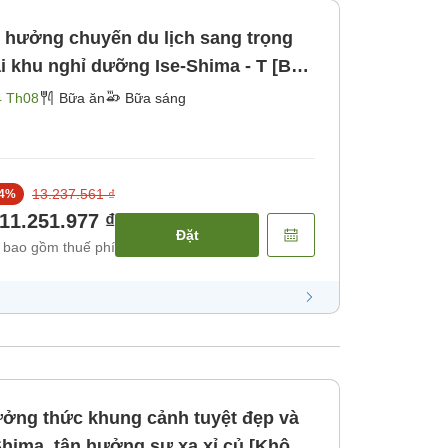
n hưởng chuyến du lịch sang trọng
i khu nghỉ dưỡng Ise-Shima - T [Bữa
4 Th08
Bữa ăn
Bữa sáng
13.237.561 ₫
4
%
11.251.977 ₫
Đặt
 bao gồm thuế phí
ưởng thức khung cảnh tuyệt đẹp và
 Shima, tận hưởng sự xa xỉ củ [Không