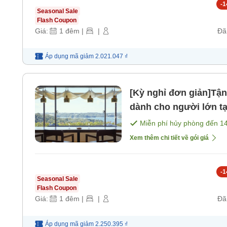
-
1
Seasonal Sale
Flash Coupon
Giá:
1
đêm
|
|
Đã
Áp dụng mã
giảm
2.021.047 ₫
[Kỳ nghỉ đơn giản]Tậ
dành cho người lớn tạ
sáng]
Miễn phí hủy phòng đến
1
Xem thêm chi tiết về gói giá
-
1
Seasonal Sale
Flash Coupon
Giá:
1
đêm
|
|
Đã
Áp dụng mã
giảm
2.250.395 ₫