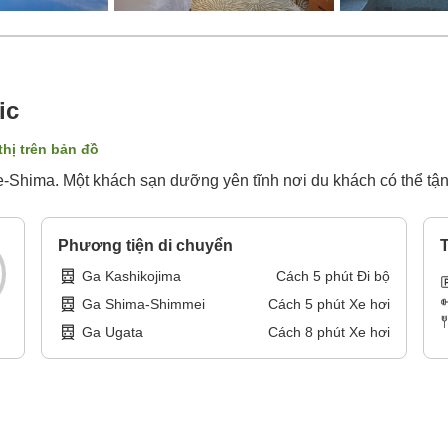
ic
thị trên bản đồ
e-Shima. Một khách sạn dưỡng yên tĩnh nơi du khách có thể tận
Phương tiện di chuyển
T
Ga Kashikojima
Cách
5
phút
Đi bộ
Ga Shima-Shimmei
Cách
5
phút
Xe hơi
Ga Ugata
Cách
8
phút
Xe hơi