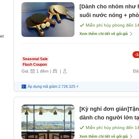
[Dành cho nhóm như 
suối nước nóng + phò
lư [Không bao gồm bữ
Miễn phí hủy phòng đến
1
Xem thêm chi tiết về gói giá
et
-
1
Seasonal Sale
Flash Coupon
Giá:
1
đêm
|
|
Đã
Áp dụng mã
giảm
2.726.325 ₫
[Kỳ nghỉ đơn giản]Tậ
dành cho người lớn tạ
sáng]
Miễn phí hủy phòng đến
1
Xem thêm chi tiết về gói giá