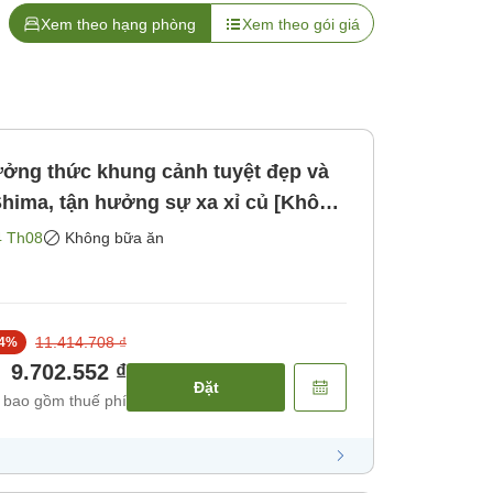
Xem theo hạng phòng
Xem theo gói giá
ưởng thức khung cảnh tuyệt đẹp và
 Shima, tận hưởng sự xa xỉ củ [Không
4 Th08
Không bữa ăn
11.414.708 ₫
4
%
9.702.552 ₫
Đặt
 bao gồm thuế phí