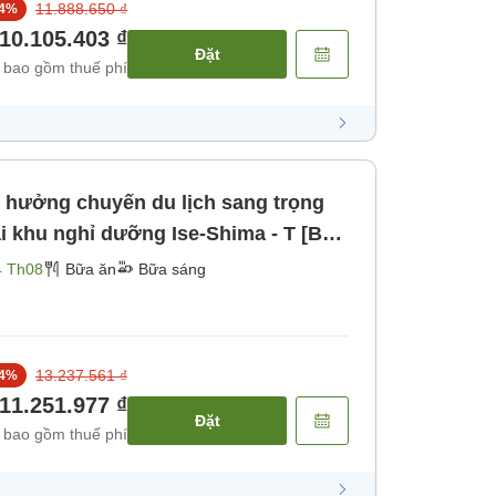
11.888.650 ₫
4
%
10.105.403 ₫
Đặt
 bao gồm thuế phí
n hưởng chuyến du lịch sang trọng
i khu nghỉ dưỡng Ise-Shima - T [Bữa
4 Th08
Bữa ăn
Bữa sáng
13.237.561 ₫
4
%
11.251.977 ₫
Đặt
 bao gồm thuế phí