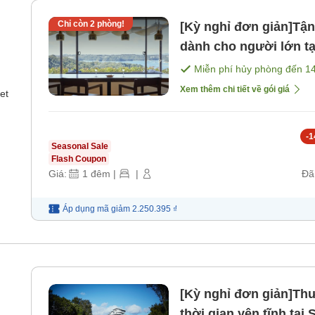
Chỉ còn
2
phòng!
[Kỳ nghỉ đơn giản]Tậ
dành cho người lớn tạ
sáng]
Miễn phí hủy phòng đến
1
Xem thêm chi tiết về gói giá
et
-
1
Seasonal Sale
Flash Coupon
Giá:
1
đêm
|
|
Đã
Áp dụng mã
giảm
2.250.395 ₫
[Kỳ nghỉ đơn giản]Th
thời gian yên tĩnh tại