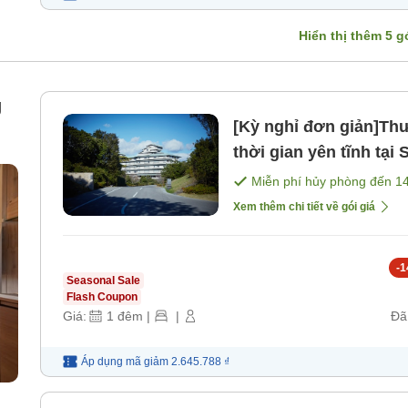
Hiển thị thêm
5
gó
g
[Kỳ nghỉ đơn giản]Th
thời gian yên tĩnh tại
bao gồm bữa ăn]
Miễn phí hủy phòng đến
1
Xem thêm chi tiết về gói giá
-
1
Seasonal Sale
Flash Coupon
Giá:
1
đêm
|
|
Đã
Áp dụng mã
giảm
2.645.788 ₫