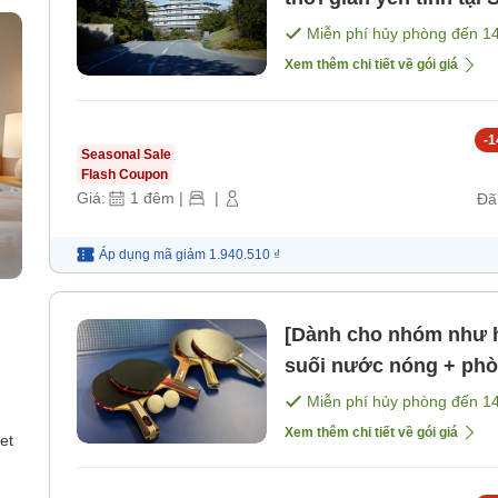
bao gồm bữa ăn]
Miễn phí hủy phòng đến
1
Xem thêm chi tiết về gói giá
-
1
Seasonal Sale
Flash Coupon
Giá:
1
đêm
|
|
Đã
Áp dụng mã
giảm
1.940.510 ₫
[Dành cho nhóm như 
suối nước nóng + phò
lư [Không bao gồm bữ
Miễn phí hủy phòng đến
1
Xem thêm chi tiết về gói giá
et