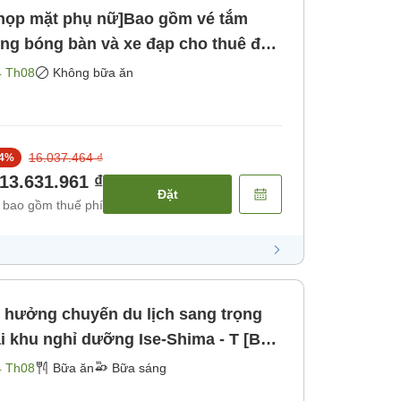
họp mặt phụ nữ]Bao gồm vé tắm
ng bóng bàn và xe đạp cho thuê để
a ăn]
4 Th08
Không bữa ăn
16.037.464 ₫
4
%
13.631.961 ₫
Đặt
 bao gồm thuế phí
n hưởng chuyến du lịch sang trọng
i khu nghỉ dưỡng Ise-Shima - T [Bữa
4 Th08
Bữa ăn
Bữa sáng