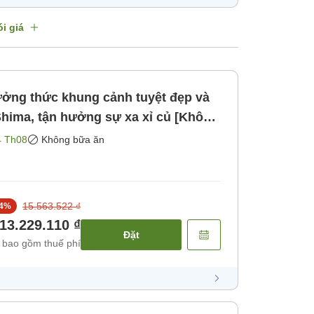
i giá
ưởng thức khung cảnh tuyệt đẹp và
 Shima, tận hưởng sự xa xỉ củ [Không
4 Th08
Không bữa ăn
15.563.522 ₫
4
%
13.229.110 ₫
Đặt
 bao gồm thuế phí