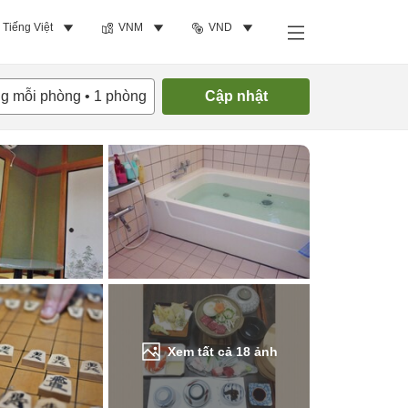
Tiếng Việt
VNM
VND
Tìm phòng trống
ng mỗi phòng
•
1
phòng
Cập nhật
Xem tất cả
18
ảnh