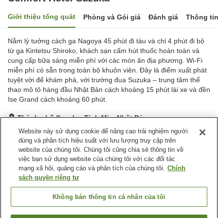
Giới thiệu tổng quát
Phòng và Gói giá
Đánh giá
Thông ti
Nằm lý tưởng cách ga Nagoya 45 phút đi tàu và chỉ 4 phút đi bộ
từ ga Kintetsu Shiroko, khách sạn cấm hút thuốc hoàn toàn và
cung cấp bữa sáng miễn phí với các món ăn địa phương. Wi-Fi
miễn phí có sẵn trong toàn bộ khuôn viên. Đây là điểm xuất phát
tuyệt vời để khám phá, với trường đua Suzuka – trung tâm thể
thao mô tô hàng đầu Nhật Bản cách khoảng 15 phút lái xe và đền
Ise Grand cách khoảng 60 phút.
Thành phố Suzuka, Tỉnh Mie, Nhật Bản
Hiển thị trên bản đồ
Website này sử dụng cookie để nâng cao trải nghiệm người
dùng và phân tích hiệu suất với lưu lượng truy cập trên
Rất tốt
Đánh giá:
505
lượt
4.1
website của chúng tôi. Chúng tôi cũng chia sẻ thông tin về
việc bạn sử dụng website của chúng tôi với các đối tác
mạng xã hội, quảng cáo và phân tích của chúng tôi.
Chính
Tiện nghi chỗ nghỉ
sách quyền riêng tư
Bãi đỗ xe
Spa / Salon
Máy bán hàng tự động
Giặt ủi có phí
Không bán thông tin cá nhân của tôi