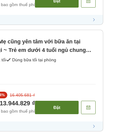
Đặt
 bao gồm thuế phí
ẹ cũng yên tâm với bữa ăn tại
 suối nước nóng lộ thiên [Bữa sáng]
 tối
Dùng bữa tối tại phòng
16.405.681 ₫
4
%
13.944.829 ₫
Đặt
 bao gồm thuế phí