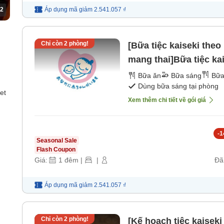
2
Áp dụng mã
giảm
2.541.057 ₫
Chỉ còn
2
phòng!
[Bữa tiệc kaiseki the
mang thai]Bữa tiệc k
theo có thể chọn các
Bữa ăn
Bữa sáng
Bữa
Dùng bữa sáng tại phòng
nư
et
Xem thêm chi tiết về gói giá
-
1
Seasonal Sale
Flash Coupon
Giá:
1
đêm
|
|
Đã
Áp dụng mã
giảm
2.541.057 ₫
Chỉ còn
2
phòng!
[Kế hoạch tiệc kaisek