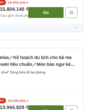
18.593.105 ₫
4
%
15.804.140 ₫
Đặt
 bao gồm thuế phí
o mùa／Kế hoạch du lịch cho bà mẹ
aiseki tiêu chuẩn／Món bào ngư kèm
h chế biến／Phòng khách với suối
 tối
Dùng bữa tối tại phòng
ớc nóng tự nhiên, [Bữa sáng] [Bữa tối]
16.405.681 ₫
4
%
13.944.829 ₫