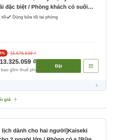
ãi đặc biệt / Phòng khách có suối
ồn tắm ngoài trời và bồn tắm trong
 tối
Dùng bữa tối tại phòng
ối]
15.676.539 ₫
4
%
13.325.059 ₫
Đặt
 bao gồm thuế phí
i giá
u lịch dành cho hai người]Kaiseki
 cho 2 người lớn / Phòng có s [Bữa