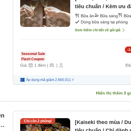
tiêu chuẩn / Kèm ưu đ
nước nóng tự nhiên, b
Bữa ăn
Bữa sáng
Bữa
Dùng bữa sáng tại phòng
nhà. [Bữa sáng] [Bữa t
Xem thêm chi tiết về gói giá
-
1
Seasonal Sale
Flash Coupon
Giá:
1
đêm
|
|
Đã
Áp dụng mã
giảm
2.665.011 ₫
Hiển thị thêm
3
gó
ền
Chỉ còn
2
phòng!
[Kaiseki theo mùa / D
,
tiêu chuẩn / Chỉ dành