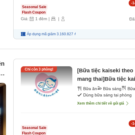
-
1
Seasonal Sale
Flash Coupon
Giá:
1
đêm
|
|
Đã
Áp dụng mã
giảm
3.160.827 ₫
ền
Chỉ còn
3
phòng!
[Bữa tiệc kaiseki the
,
mang thai]Bữa tiệc k
g
theo có thể chọn các
Bữa ăn
Bữa sáng
Bữa
Dùng bữa sáng tại phòng
nư
Xem thêm chi tiết về gói giá
-
1
Seasonal Sale
Flash Coupon