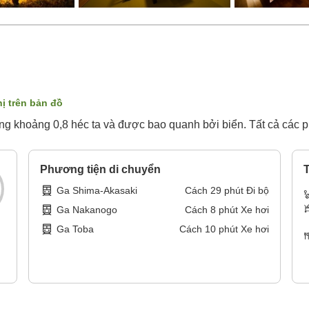
hị trên bản đồ
rộng khoảng 0,8 héc ta và được bao quanh bởi biển. Tất cả các ph
Phương tiện di chuyển
T
Ga Shima-Akasaki
Cách
29
phút
Đi bộ
Ga Nakanogo
Cách
8
phút
Xe hơi
Ga Toba
Cách
10
phút
Xe hơi