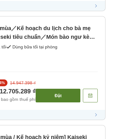
o mùa／Kế hoạch du lịch cho bà mẹ
aiseki tiêu chuẩn／Món bào ngư kèm
h chế biến／Phòng khách với suối
 tối
Dùng bữa tối tại phòng
ớc nóng tự nhiên, [Bữa sáng] [Bữa tối]
14.947.398 ₫
4
%
12.705.289 ₫
Đặt
 bao gồm thuế phí
i mùa / Kế hoạch kỷ niệm] Kaiseki