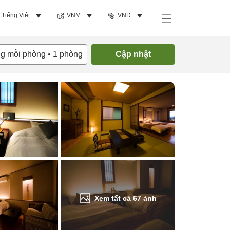
Tiếng Việt
VNM
VND
Tìm phòng trống
ng mỗi phòng
•
1
phòng
Cập nhật
Xem tất cả
67
ảnh