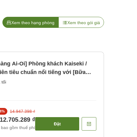
Xem theo hạng phòng
Xem theo gói giá
hàng Ai-Oi] Phòng khách Kaiseki /
 tiêu chuẩn nổi tiếng với [Bữa
 tối
14.947.398 ₫
4
%
12.705.289 ₫
Đặt
 bao gồm thuế phí