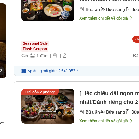
)
sáng] [Bữa tối]
Bữa ăn
Bữa sáng
Bữa
Xem thêm chi tiết về gói giá
-
1
Seasonal Sale
Flash Coupon
Giá:
1
đêm
|
|
Đã
2
Áp dụng mã
giảm
2.541.057 ₫
Chỉ còn
2
phòng!
[Tiệc chiêu đãi ngon 
nhất/Dành riêng cho 2
sáng] [Bữa tối]
Bữa ăn
Bữa sáng
Bữa
Xem thêm chi tiết về gói giá
et