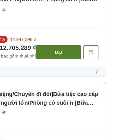
 tối
14.947.398 ₫
4
%
12.705.289 ₫
Đặt
 bao gồm thuế phí
miệng/Chuyến đi đôi]Bữa tiệc cao cấp
 người lớn/Phòng có suối n [Bữa
 tối