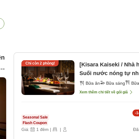
ền
Chỉ còn
2
phòng!
[Kisara Kaiseki / Nhà 
,
Suối nước nóng tự nhiên
sáng] [Bữa tối]
Bữa ăn
Bữa sáng
Bữa
Xem thêm chi tiết về gói giá
-
1
Seasonal Sale
Flash Coupon
Giá:
1
đêm
|
|
Đã