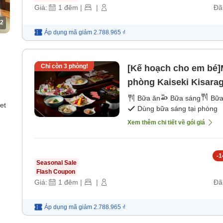
Giá:
1
đêm
|
|
Đã
2
Áp dụng mã
giảm
2.788.965 ₫
Chỉ còn
3
phòng!
[Kế hoạch cho em bé]M
phòng Kaiseki Kisaragi ~ Trẻ em dưới 4 tuổi ngủ chung
miễn phí ~ Phòng kèm
Bữa ăn
Bữa sáng
Bữa
et
Dùng bữa sáng tại phòng
[Bữa tối]
Xem thêm chi tiết về gói giá
-
1
Seasonal Sale
Flash Coupon
Giá:
1
đêm
|
|
Đã
Áp dụng mã
giảm
2.788.965 ₫