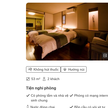
Không hút thuốc (Time of the River
Không hút thuốc
Hướng núi
53 m²
2 khách
Tiện nghi phòng
Có phòng tắm và nhà vệ
Phòng có mạng intern
sinh chung
Nước đóng chai
Bồn cầu có vòi xịt tự