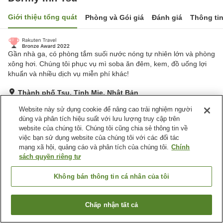
Giới thiệu tổng quát
Phòng và Gói giá
Đánh giá
Thông ti
Gần nhà ga, có phòng tắm suối nước nóng tự nhiên lớn và phòng
xông hơi. Chúng tôi phục vụ mì soba ăn đêm, kem, đồ uống lợi
khuẩn và nhiều dịch vụ miễn phí khác!
Thành phố Tsu, Tỉnh Mie, Nhật Bản
Hiển thị trên bản đồ
Website này sử dụng cookie để nâng cao trải nghiệm người
Tuyệt vời
Đánh giá:
947
lượt
4.3
dùng và phân tích hiệu suất với lưu lượng truy cập trên
website của chúng tôi. Chúng tôi cũng chia sẻ thông tin về
việc bạn sử dụng website của chúng tôi với các đối tác
Tiện nghi chỗ nghỉ
mạng xã hội, quảng cáo và phân tích của chúng tôi.
Chính
sách quyền riêng tư
Bãi đỗ xe
Xông hơi
Spa / Salon
Nhà hàng
Không bán thông tin cá nhân của tôi
Trang chủ
Nhật Bản
Tỉnh Mie
Thành phố Tsu
Chấp nhận tất cả
Tìm phòng trống
Dormy Inn Tsu