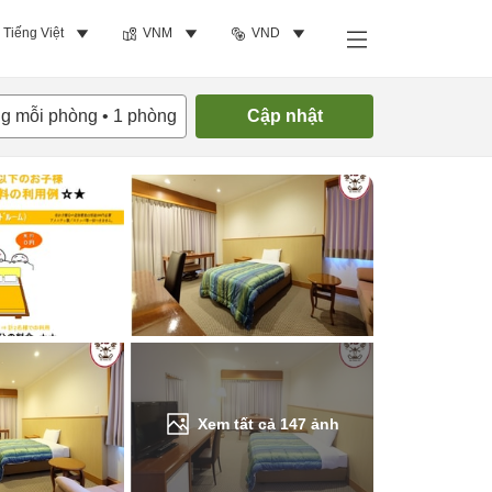
Tiếng Việt
VNM
VND
Tìm phòng trống
ng mỗi phòng
•
1
phòng
Cập nhật
Xem tất cả
147
ảnh