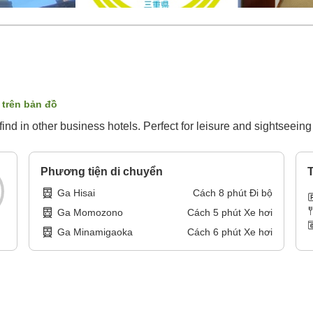
ị trên bản đồ
nd in other business hotels. Perfect for leisure and sightseein
Phương tiện di chuyển
T
Ga Hisai
Cách
8
phút
Đi bộ
Ga Momozono
Cách
5
phút
Xe hơi
Ga Minamigaoka
Cách
6
phút
Xe hơi