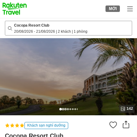
to
MỚI
top
page
Cocopa Resort Club
20/08/2026
-
21/08/2026
|
2 khách
|
1 phòng
142
Khách sạn nghỉ dưỡng
Cocopa Resort Club