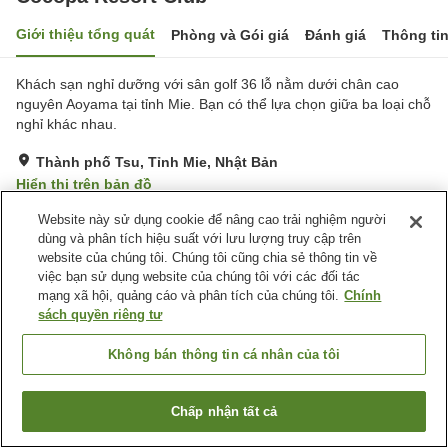
Giới thiệu tổng quát
Phòng và Gói giá
Đánh giá
Thông ti
Khách sạn nghỉ dưỡng với sân golf 36 lỗ nằm dưới chân cao
nguyên Aoyama tại tỉnh Mie. Bạn có thể lựa chọn giữa ba loại chỗ
nghỉ khác nhau.
Thành phố Tsu, Tỉnh Mie, Nhật Bản
Hiển thị trên bản đồ
Rất tốt
Đánh giá:
122
lượt
3.9
Website này sử dụng cookie để nâng cao trải nghiệm người
dùng và phân tích hiệu suất với lưu lượng truy cập trên
website của chúng tôi. Chúng tôi cũng chia sẻ thông tin về
Tiện nghi chỗ nghỉ
việc bạn sử dụng website của chúng tôi với các đối tác
mạng xã hội, quảng cáo và phân tích của chúng tôi.
Chính
Bãi đỗ xe
Bể sục
sách quyền riêng tư
Xông hơi
Spa / Salon
Không bán thông tin cá nhân của tôi
Trang chủ
Nhật Bản
Tỉnh Mie
Thành phố Tsu
Cocopa Resort Club
Chấp nhận tất cả
Tìm phòng trống