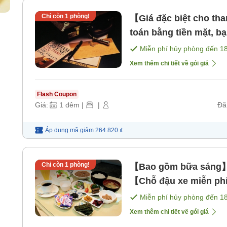
Chỉ còn
1
phòng!
【Giá đặc biệt cho th
toán bằng tiền mặt, b
[Bữa sáng]
Miễn phí hủy phòng đến
1
Xem thêm chi tiết về gói giá
Flash Coupon
Giá:
1
đêm
|
|
Đã
Áp dụng mã
giảm
264.820 ₫
Chỉ còn
1
phòng!
【Bao gồm bữa sáng】Gó
【Chỗ đậu xe miễn phí
sáng]
Miễn phí hủy phòng đến
1
Xem thêm chi tiết về gói giá