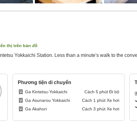
iển thị trên bản đồ
intetsu Yokkaichi Station. Less than a minute's walk to the conve
Phương tiện di chuyển
T
Ga Kintetsu-Yokkaichi
Cách
5
phút
Đi bộ
Ga Asunarou Yokkaichi
Cách
1
phút
Xe hơi
Ga Akahori
Cách
3
phút
Xe hơi