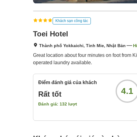
Khách sạn công tác
Toei Hotel
Thành phố Yokkaichi, Tỉnh Mie, Nhật Bản
H
Great location about four minutes on foot from K
operated laundry available.
Điểm đánh giá của khách
4.1
Rất tốt
Đánh giá:
132
lượt