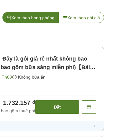
Xem theo hạng phòng
Xem theo gói giá
ây là gói giá rẻ nhất không bao
 bao gồm bữa sáng miễn phí)【Bãi
ữa ăn]
8 Th08
Không bữa ăn
1.732.157 ₫
Đặt
 bao gồm thuế phí