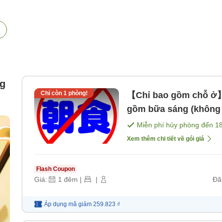
ng
Chỉ còn
1
phòng!
【Chỉ bao gồm chỗ ở】Đ
gồm bữa sáng (không
đỗ [Không bao gồm b
Miễn phí hủy phòng đến
1
Xem thêm chi tiết về gói giá
Flash Coupon
Giá:
1
đêm
|
|
Đã
Áp dụng mã
giảm
259.823 ₫