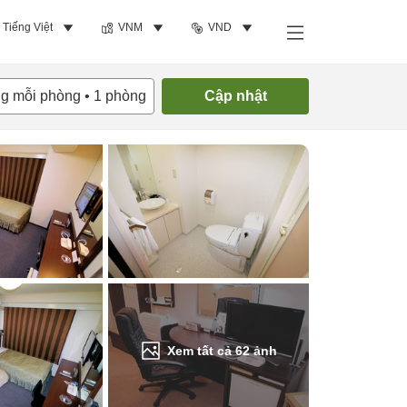
Tiếng Việt
VNM
VND
Tìm phòng trống
ng mỗi phòng
•
1
phòng
Cập nhật
Xem tất cả
62
ảnh