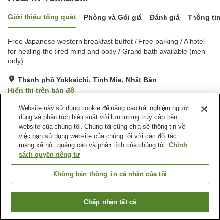
Giới thiệu tổng quát
Phòng và Gói giá
Đánh giá
Thông ti
Free Japanese-western breakfast buffet / Free parking / A hotel
for healing the tired mind and body / Grand bath available (men
only)
Thành phố Yokkaichi, Tỉnh Mie, Nhật Bản
Hiển thị trên bản đồ
Tốt
Đánh giá:
440
lượt
3.8
Website này sử dụng cookie để nâng cao trải nghiệm người
dùng và phân tích hiệu suất với lưu lượng truy cập trên
website của chúng tôi. Chúng tôi cũng chia sẻ thông tin về
Tiện nghi chỗ nghỉ
việc bạn sử dụng website của chúng tôi với các đối tác
mạng xã hội, quảng cáo và phân tích của chúng tôi.
Chính
Bãi đỗ xe
Xông hơi
sách quyền riêng tư
Spa / Salon
Nhà hàng
Không bán thông tin cá nhân của tôi
Trang chủ
Nhật Bản
Tỉnh Mie
Thành phố Yokkaichi
Heal in Yokkaichi
Chấp nhận tất cả
Tìm phòng trống