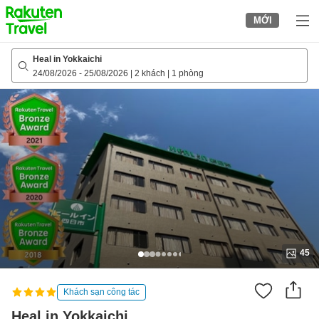
to
MỚI
top
page
Heal in Yokkaichi
24/08/2026
-
25/08/2026
|
2 khách
|
1 phòng
45
Khách sạn công tác
Heal in Yokkaichi